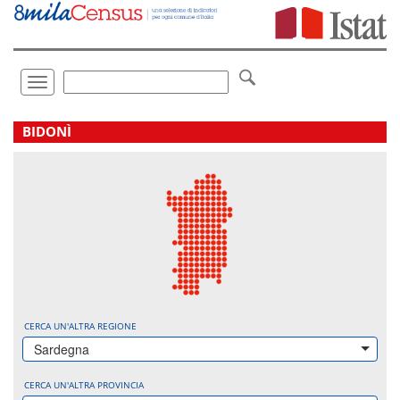
Vai
direttamente
a:
Contenuto
Ricerca
Toggle
navigation
.
BIDONÌ
CERCA UN'ALTRA REGIONE
Sardegna
CERCA UN'ALTRA PROVINCIA