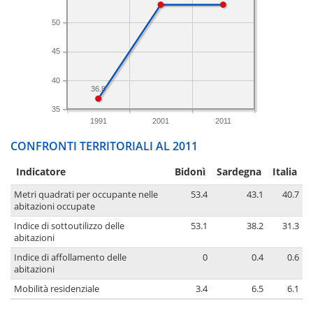
50
45
40
36.8
35
1991
2001
2011
CONFRONTI TERRITORIALI AL 2011
Indicatore
Bidonì
Sardegna
Italia
Metri quadrati per occupante nelle
53.4
43.1
40.7
abitazioni occupate
Indice di sottoutilizzo delle
53.1
38.2
31.3
abitazioni
Indice di affollamento delle
0
0.4
0.6
abitazioni
Mobilità residenziale
3.4
6.5
6.1