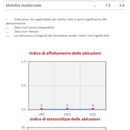
Mobilità residenziale
...
1.9
3.4
-
Indicatore non applicabile per valore nullo o poco significativo del
denominatore
..
Dato non ancora disponibile
...
Dato non rilevato
....
La mancanza o esiguità del fenomeno rende i valori non significativi
Indice di affollamento delle abitazioni
1.0
0.5
0
0
0
0.0
1991
2001
2011
Indice di sottoutilizzo delle abitazioni
55