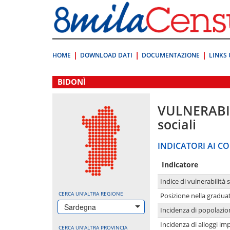
Vai
direttamente
a:
Contenuto
Ricerca
HOME
DOWNLOAD DATI
DOCUMENTAZIONE
LINKS 
.
BIDONÌ
VULNERABI
sociali
INDICATORI AI CO
Indicatore
Indice di vulnerabilità 
CERCA UN'ALTRA REGIONE
Posizione nella graduat
Sardegna
Incidenza di popolazio
Incidenza di alloggi im
CERCA UN'ALTRA PROVINCIA