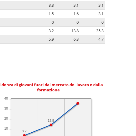
8.8
3.1
3.1
1.5
1.6
3.1
0
0
0
3.2
13.8
35.3
5.9
6.3
4.7
idenza di giovani fuori dal mercato del lavoro e dalla
formazione
40
30
20
13.8
10
3.2