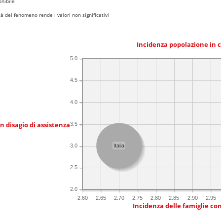
nibile
 del fenomeno rende i valori non significativi
Incidenza popolazione in 
5.0
4.5
4.0
in disagio di assistenza
3.5
3.0
Italia
2.5
2.0
2.60
2.65
2.70
2.75
2.80
2.85
2.90
2.95
Incidenza delle famiglie co