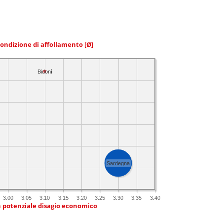
condizione di affollamento
[Ø]
Bidonì
Sardegna
3.00
3.05
3.10
3.15
3.20
3.25
3.30
3.35
3.40
n potenziale disagio economico