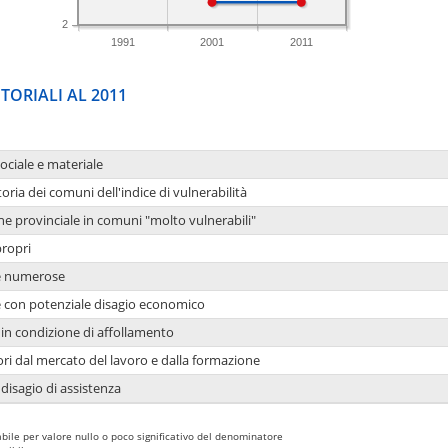
2
1991
2001
2011
TORIALI AL 2011
sociale e materiale
oria dei comuni dell'indice di vulnerabilità
ne provinciale in comuni "molto vulnerabili"
propri
ie numerose
ie con potenziale disagio economico
in condizione di affollamento
ori dal mercato del lavoro e dalla formazione
 disagio di assistenza
bile per valore nullo o poco significativo del denominatore