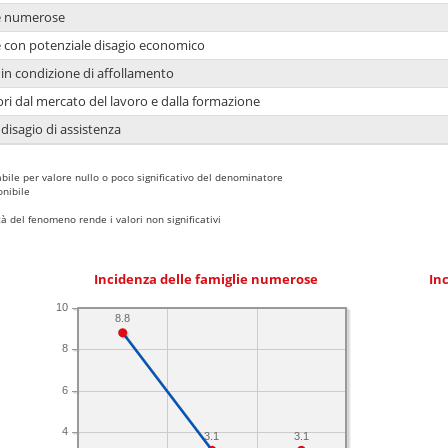
ie numerose
ie con potenziale disagio economico
in condizione di affollamento
ori dal mercato del lavoro e dalla formazione
 disagio di assistenza
bile per valore nullo o poco significativo del denominatore
nibile
 del fenomeno rende i valori non significativi
Incidenza delle famiglie numerose
Inc
10
8.8
8
6
4
3.1
3.1