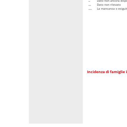
..
Dato non ancora dispo
...
Dato non rilevato
....
La mancanza o esiguità
Incidenza di famiglie 