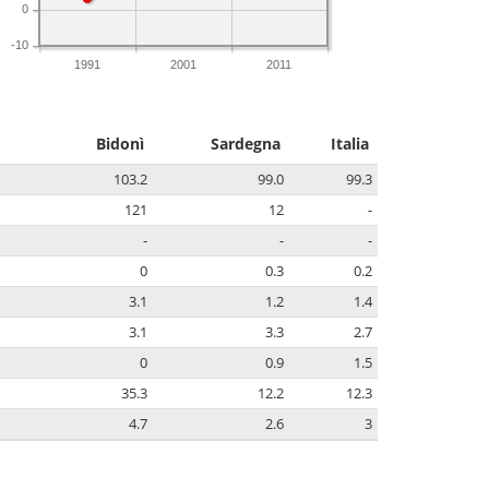
0
-10
1991
2001
2011
Bidonì
Sardegna
Italia
103.2
99.0
99.3
121
12
-
-
-
-
0
0.3
0.2
3.1
1.2
1.4
3.1
3.3
2.7
0
0.9
1.5
35.3
12.2
12.3
4.7
2.6
3