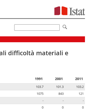
li difficoltà materiali e
1991
2001
2011
103.7
101.3
103.2
1075
843
121
-
-
-
0
0
0