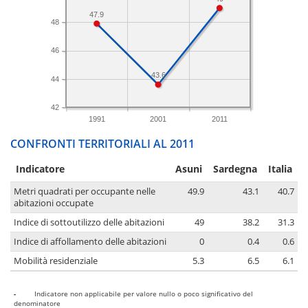
47.9
48
46
43.6
44
42
1991
2001
2011
CONFRONTI TERRITORIALI AL 2011
Indicatore
Asuni
Sardegna
Italia
Metri quadrati per occupante nelle
49.9
43.1
40.7
abitazioni occupate
Indice di sottoutilizzo delle abitazioni
49
38.2
31.3
Indice di affollamento delle abitazioni
0
0.4
0.6
Mobilità residenziale
5.3
6.5
6.1
-
Indicatore non applicabile per valore nullo o poco significativo del
denominatore