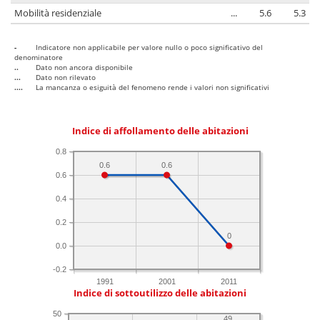
Mobilità residenziale
...
5.6
5.3
-
Indicatore non applicabile per valore nullo o poco significativo del
denominatore
..
Dato non ancora disponibile
...
Dato non rilevato
....
La mancanza o esiguità del fenomeno rende i valori non significativi
Indice di affollamento delle abitazioni
0.8
0.6
0.6
0.6
0.4
0.2
0
0.0
-0.2
1991
2001
2011
Indice di sottoutilizzo delle abitazioni
50
49