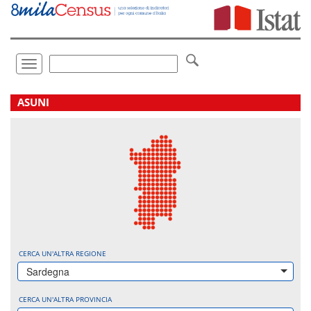
Vai
direttamente
a:
Contenuto
Ricerca
Toggle
navigation
.
ASUNI
CERCA UN'ALTRA REGIONE
Sardegna
CERCA UN'ALTRA PROVINCIA