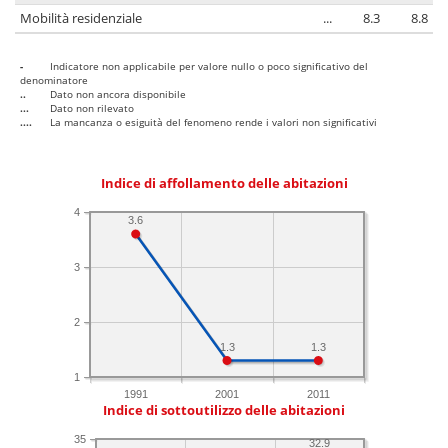
Mobilità residenziale
...
8.3
8.8
-
Indicatore non applicabile per valore nullo o poco significativo del
denominatore
..
Dato non ancora disponibile
...
Dato non rilevato
....
La mancanza o esiguità del fenomeno rende i valori non significativi
Indice di affollamento delle abitazioni
4
3.6
3
2
1.3
1.3
1
1991
2001
2011
Indice di sottoutilizzo delle abitazioni
35
32.9