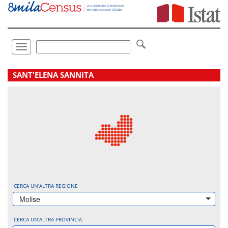
Vai
direttamente
a:
Contenuto
Ricerca
Toggle
navigation
.
SANT'ELENA SANNITA
CERCA UN'ALTRA REGIONE
Molise
CERCA UN'ALTRA PROVINCIA