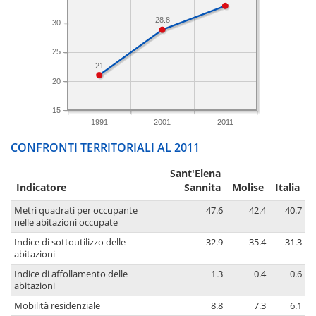
28.8
30
25
21
20
15
1991
2001
2011
CONFRONTI TERRITORIALI AL 2011
Sant'Elena
Indicatore
Sannita
Molise
Italia
Metri quadrati per occupante
47.6
42.4
40.7
nelle abitazioni occupate
Indice di sottoutilizzo delle
32.9
35.4
31.3
abitazioni
Indice di affollamento delle
1.3
0.4
0.6
abitazioni
Mobilità residenziale
8.8
7.3
6.1