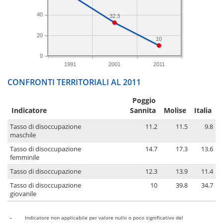
40
32.3
20
10
0
1991
2001
2011
CONFRONTI TERRITORIALI AL 2011
Poggio
Indicatore
Sannita
Molise
Italia
Tasso di disoccupazione
11.2
11.5
9.8
maschile
Tasso di disoccupazione
14.7
17.3
13.6
femminile
Tasso di disoccupazione
12.3
13.9
11.4
Tasso di disoccupazione
10
39.8
34.7
giovanile
-
Indicatore non applicabile per valore nullo o poco significativo del