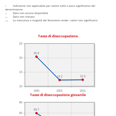
-
Indicatore non applicabile per valore nullo o poco significativo del
denominatore
..
Dato non ancora disponibile
...
Dato non rilevato
....
La mancanza o esiguità del fenomeno rende i valori non significativi
Tasso di disoccupazione
25
20.4
20
15
12.3
12.2
10
1991
2001
2011
Tasso di disoccupazione giovanile
80
59.7
60