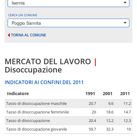
Isernia
CERCA UN COMUNE
Poggio Sannita
TORNA AL COMUNE
MERCATO DEL LAVORO
|
Disoccupazione
INDICATORI AI CONFINI DEL 2011
Indicatore
1991
2001
2011
Tasso di disoccupazione maschile
20.7
9.6
11.2
Tasso di disoccupazione femminile
20
18.6
14.7
Tasso di disoccupazione
20.4
12.2
12.3
Tasso di disoccupazione giovanile
59.7
32.3
10