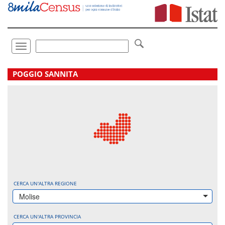
Vai
direttamente
a:
Contenuto
Ricerca
Toggle
navigation
.
POGGIO SANNITA
CERCA UN'ALTRA REGIONE
Molise
CERCA UN'ALTRA PROVINCIA