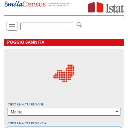
Vai
direttamente
a:
Contenuto
Ricerca
Toggle
navigation
.
POGGIO SANNITA
CERCA UN'ALTRA REGIONE
Molise
CERCA UN'ALTRA PROVINCIA