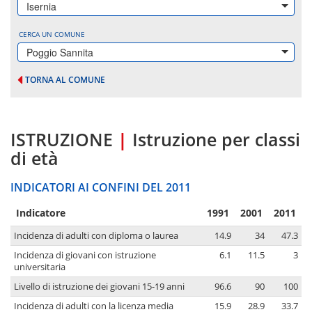
Isernia
CERCA UN COMUNE
Poggio Sannita
TORNA AL COMUNE
ISTRUZIONE
|
Istruzione per classi
di età
INDICATORI AI CONFINI DEL 2011
Indicatore
1991
2001
2011
Incidenza di adulti con diploma o laurea
14.9
34
47.3
Incidenza di giovani con istruzione
6.1
11.5
3
universitaria
Livello di istruzione dei giovani 15-19 anni
96.6
90
100
Incidenza di adulti con la licenza media
15.9
28.9
33.7