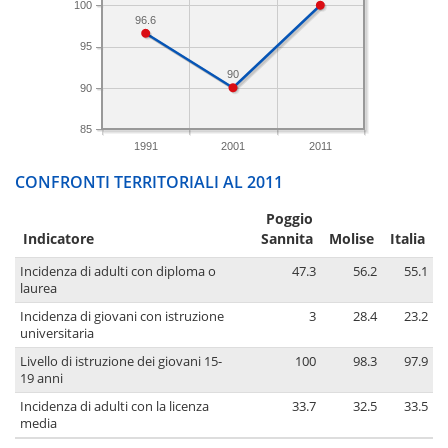
100
96.6
95
90
90
85
1991
2001
2011
CONFRONTI TERRITORIALI AL 2011
Poggio
Indicatore
Sannita
Molise
Italia
Incidenza di adulti con diploma o
47.3
56.2
55.1
laurea
Incidenza di giovani con istruzione
3
28.4
23.2
universitaria
Livello di istruzione dei giovani 15-
100
98.3
97.9
19 anni
Incidenza di adulti con la licenza
33.7
32.5
33.5
media