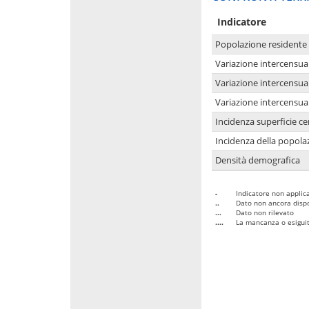
Indicatore
Popolazione residente
Variazione intercensua
Variazione intercensua
Variazione intercensua
Incidenza superficie cen
Incidenza della popolaz
Densità demografica
-
Indicatore non applica
..
Dato non ancora dispo
...
Dato non rilevato
....
La mancanza o esiguità