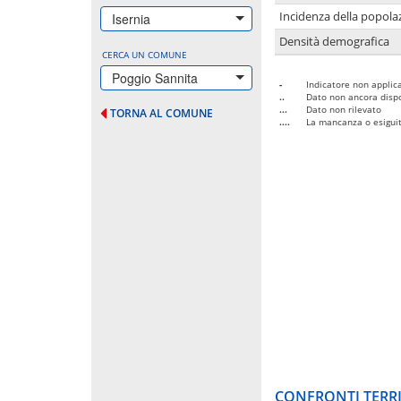
Incidenza della popolaz
Isernia
Densità demografica
CERCA UN COMUNE
Poggio Sannita
-
Indicatore non applica
..
Dato non ancora dispo
...
Dato non rilevato
TORNA AL COMUNE
....
La mancanza o esiguità
CONFRONTI TERRI