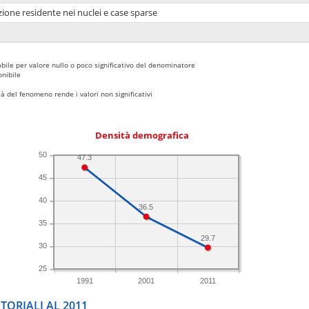
ione residente nei nuclei e case sparse
bile per valore nullo o poco significativo del denominatore
nibile
 del fenomeno rende i valori non significativi
Densità demografica
50
47.3
45
40
36.5
35
29.7
30
25
1991
2001
2011
TORIALI AL 2011