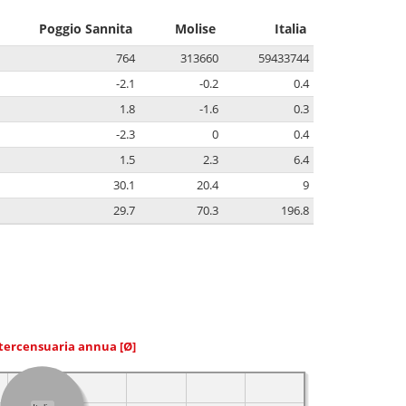
Poggio Sannita
Molise
Italia
764
313660
59433744
-2.1
-0.2
0.4
1.8
-1.6
0.3
-2.3
0
0.4
1.5
2.3
6.4
30.1
20.4
9
29.7
70.3
196.8
ntercensuaria annua
[Ø]