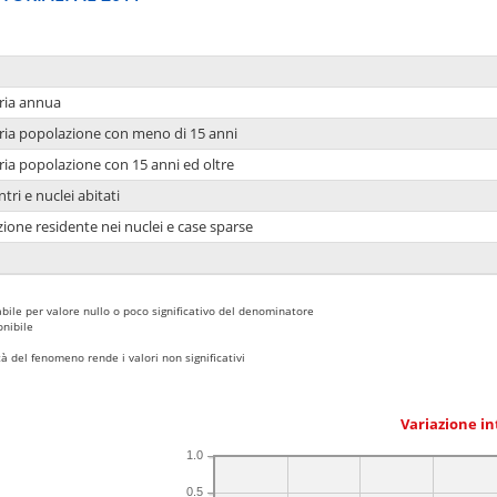
ria annua
ria popolazione con meno di 15 anni
ria popolazione con 15 anni ed oltre
tri e nuclei abitati
ione residente nei nuclei e case sparse
bile per valore nullo o poco significativo del denominatore
nibile
 del fenomeno rende i valori non significativi
Variazione i
1.0
0.5