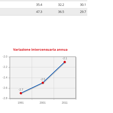
35.4
32.2
30.1
47.3
36.5
29.7
Variazione intercensuaria annua
-2.0
-2.1
-2.2
-2.4
-2.5
-2.6
-2.7
-2.8
1991
2001
2011