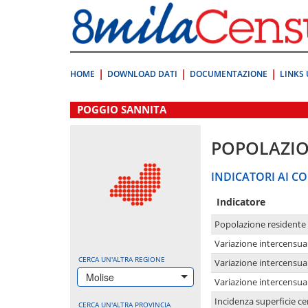
Vai
direttamente
a:
Contenuto
Ricerca
HOME
DOWNLOAD DATI
DOCUMENTAZIONE
LINKS 
.
POGGIO SANNITA
POPOLAZI
INDICATORI AI CO
Indicatore
Popolazione residente
Variazione intercensua
CERCA UN'ALTRA REGIONE
Variazione intercensua
Molise
Variazione intercensua
Incidenza superficie cen
CERCA UN'ALTRA PROVINCIA