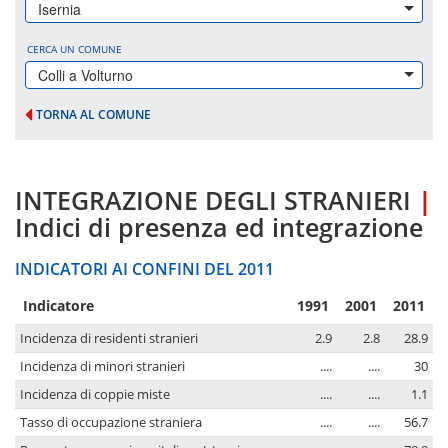
Isernia
CERCA UN COMUNE
Colli a Volturno
TORNA AL COMUNE
INTEGRAZIONE DEGLI STRANIERI
|
Indici di presenza ed integrazione
INDICATORI AI CONFINI DEL 2011
Indicatore
1991
2001
2011
Incidenza di residenti stranieri
2.9
2.8
28.9
Incidenza di minori stranieri
....
....
30
Incidenza di coppie miste
....
....
1.1
Tasso di occupazione straniera
....
....
56.7