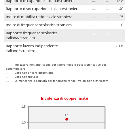
Rapporto occupazione italiana/straniera
....
....
78.8
Rapporto disoccupazione italiana/straniera
....
....
40
Indice di mobilità residenziale straniera
...
....
25
Indice di frequenza scolastica straniera
....
....
0
Rapporto frequenza scolastica
....
....
-
italiana/straniera
Rapporto lavoro indipendente
....
....
81.6
italiano/straniero
-
Indicatore non applicabile per valore nullo o poco significativo del
denominatore
..
Dato non ancora disponibile
...
Dato non rilevato
....
La mancanza o esiguità del fenomeno rende i valori non significativi
Incidenza di coppie miste
1.5
1.1
1.0