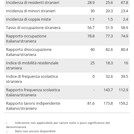
Incidenza di residenti stranieri
28.9
25.6
67.8
Incidenza di minori stranieri
30
20.3
23.4
Incidenza di coppie miste
1.1
1.5
2.4
Tasso di occupazione straniera
56.7
51.9
58.9
Rapporto occupazione
78.8
77.3
74.9
italiana/straniera
Rapporto disoccupazione
40
82.6
80.4
italiana/straniera
Indice di mobilità residenziale
25
18.3
16
straniera
Indice di frequenza scolastica
0
32.6
39.5
straniera
Rapporto frequenza scolastica
-
143.7
112.9
italiana/straniera
Rapporto lavoro indipendente
81.6
173.8
159.2
italiano/straniero
-
Indicatore non applicabile per valore nullo o poco significativo del
denominatore
..
Dato non ancora disponibile