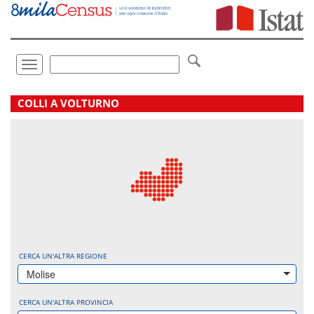
Vai
direttamente
a:
Contenuto
Ricerca
Toggle
navigation
.
COLLI A VOLTURNO
CERCA UN'ALTRA REGIONE
Molise
CERCA UN'ALTRA PROVINCIA