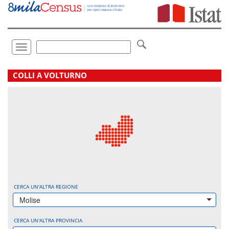
Vai
direttamente
a:
Contenuto
Ricerca
Toggle
navigation
.
COLLI A VOLTURNO
CERCA UN'ALTRA REGIONE
Molise
CERCA UN'ALTRA PROVINCIA