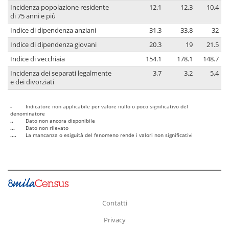
Incidenza popolazione residente
12.1
12.3
10.4
di 75 anni e più
Indice di dipendenza anziani
31.3
33.8
32
Indice di dipendenza giovani
20.3
19
21.5
Indice di vecchiaia
154.1
178.1
148.7
Incidenza dei separati legalmente
3.7
3.2
5.4
e dei divorziati
-
Indicatore non applicabile per valore nullo o poco significativo del
denominatore
..
Dato non ancora disponibile
...
Dato non rilevato
....
La mancanza o esiguità del fenomeno rende i valori non significativi
Contatti
Privacy