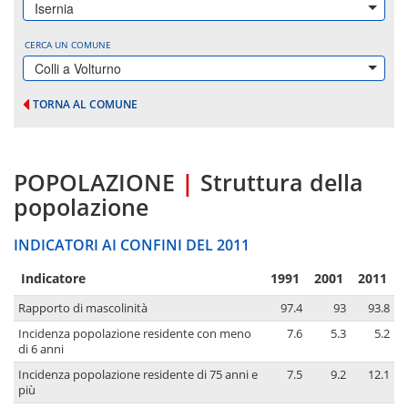
Isernia
CERCA UN COMUNE
Colli a Volturno
TORNA AL COMUNE
POPOLAZIONE
|
Struttura della
popolazione
INDICATORI AI CONFINI DEL 2011
Indicatore
1991
2001
2011
Rapporto di mascolinità
97.4
93
93.8
Incidenza popolazione residente con meno
7.6
5.3
5.2
di 6 anni
Incidenza popolazione residente di 75 anni e
7.5
9.2
12.1
più