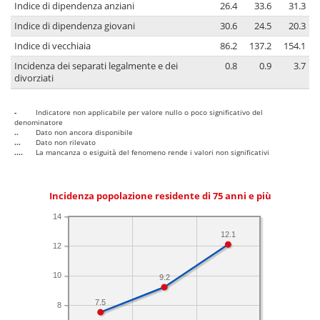
Indice di dipendenza anziani
26.4
33.6
31.3
Indice di dipendenza giovani
30.6
24.5
20.3
Indice di vecchiaia
86.2
137.2
154.1
Incidenza dei separati legalmente e dei
0.8
0.9
3.7
divorziati
-
Indicatore non applicabile per valore nullo o poco significativo del
denominatore
..
Dato non ancora disponibile
...
Dato non rilevato
....
La mancanza o esiguità del fenomeno rende i valori non significativi
Incidenza popolazione residente di 75 anni e più
14
12.1
12
10
9.2
7.5
8