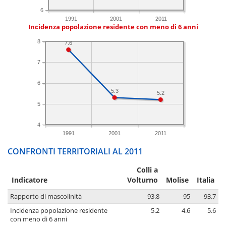
6
1991
2001
2011
Incidenza popolazione residente con meno di 6 anni
8
7.6
7
6
5.3
5.2
5
4
1991
2001
2011
CONFRONTI TERRITORIALI AL 2011
Colli a
Indicatore
Volturno
Molise
Italia
Rapporto di mascolinità
93.8
95
93.7
Incidenza popolazione residente
5.2
4.6
5.6
con meno di 6 anni