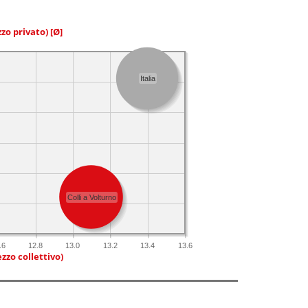
zzo privato)
[Ø]
Italia
Colli a Volturno
.6
12.8
13.0
13.2
13.4
13.6
zzo collettivo)