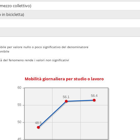
mezzo collettivo)
 in bicicletta)
bile per valore nullo o poco significativo del denominatore
nibile
 del fenomeno rende i valori non significativi
Mobilità giornaliera per studio o lavoro
60
56.4
56.1
55
50
48.5
45