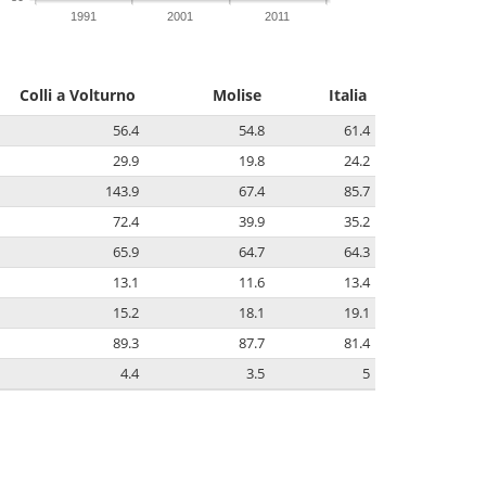
1991
2001
2011
Colli a Volturno
Molise
Italia
56.4
54.8
61.4
29.9
19.8
24.2
143.9
67.4
85.7
72.4
39.9
35.2
65.9
64.7
64.3
13.1
11.6
13.4
15.2
18.1
19.1
89.3
87.7
81.4
4.4
3.5
5