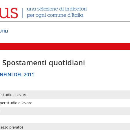
UTILI
|
Spostamenti quotidiani
NFINI DEL 2011
r studio o lavoro
per studio o lavoro
e
mezzo privato)