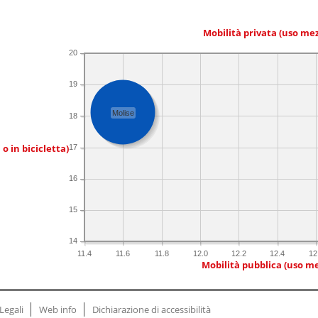
Mobilità privata (uso me
20
19
Molise
18
 o in bicicletta)
17
16
15
14
11.4
11.6
11.8
12.0
12.2
12.4
12
Mobilità pubblica (uso me
Legali
Web info
Dichiarazione di accessibilità