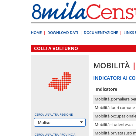
Vai
direttamente
a:
Contenuto
Ricerca
HOME
DOWNLOAD DATI
DOCUMENTAZIONE
LINKS 
.
COLLI A VOLTURNO
MOBILITÀ
INDICATORI AI CO
Indicatore
Mobilità giornaliera pe
Mobilità fuori comune 
CERCA UN'ALTRA REGIONE
Mobilità occupazional
Molise
Mobilità studentesca
Mobilità privata (uso 
CERCA UN'ALTRA PROVINCIA