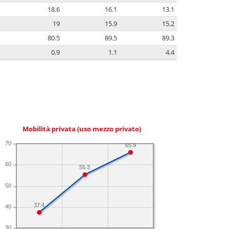
18.6
16.1
13.1
19
15.9
15.2
80.5
89.5
89.3
0.9
1.1
4.4
Mobilità privata (uso mezzo privato)
70
65.9
60
55.3
50
37.4
40
30