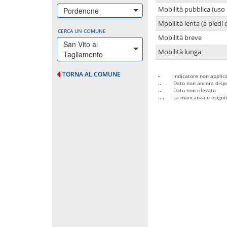
Mobilità pubblica (uso 
Pordenone
Mobilità lenta (a piedi o
CERCA UN COMUNE
Mobilità breve
San Vito al
Mobilità lunga
Tagliamento
TORNA AL COMUNE
-
Indicatore non applica
..
Dato non ancora dispo
...
Dato non rilevato
....
La mancanza o esiguità