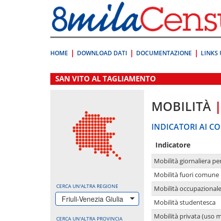
Vai
direttamente
a:
Contenuto
Ricerca
HOME
DOWNLOAD DATI
DOCUMENTAZIONE
LINKS 
.
SAN VITO AL TAGLIAMENTO
MOBILITÀ
INDICATORI AI CO
Indicatore
Mobilità giornaliera pe
Mobilità fuori comune 
CERCA UN'ALTRA REGIONE
Mobilità occupazional
Friuli-Venezia Giulia
Mobilità studentesca
Mobilità privata (uso 
CERCA UN'ALTRA PROVINCIA