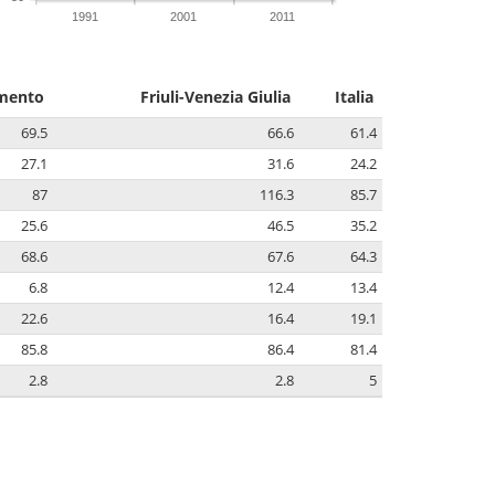
1991
2001
2011
amento
Friuli-Venezia Giulia
Italia
69.5
66.6
61.4
27.1
31.6
24.2
87
116.3
85.7
25.6
46.5
35.2
68.6
67.6
64.3
6.8
12.4
13.4
22.6
16.4
19.1
85.8
86.4
81.4
2.8
2.8
5