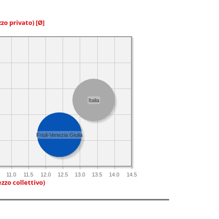
zzo privato)
[Ø]
Italia
Friuli-Venezia Giulia
11.0
11.5
12.0
12.5
13.0
13.5
14.0
14.5
zzo collettivo)