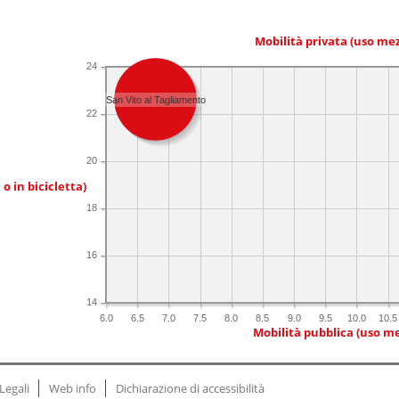
Mobilità privata (uso me
24
San Vito al Tagliamento
22
20
 o in bicicletta)
18
16
14
6.0
6.5
7.0
7.5
8.0
8.5
9.0
9.5
10.0
10.5
Mobilità pubblica (uso me
Legali
Web info
Dichiarazione di accessibilità