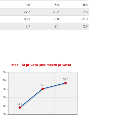
10.8
6.9
6.8
27.2
20.2
22.6
86.1
83.8
85.8
2.7
2.1
2.8
Mobilità privata (uso mezzo privato)
75
68.6
70
65.2
65
60
54.1
55
50