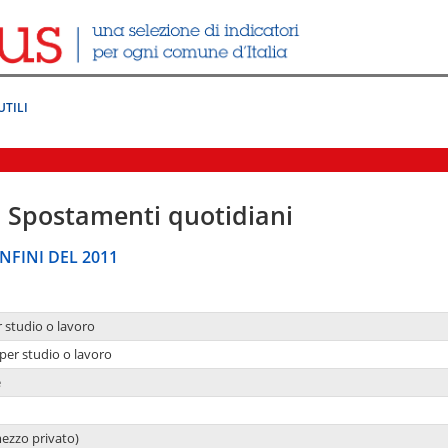
UTILI
|
Spostamenti quotidiani
NFINI DEL 2011
r studio o lavoro
per studio o lavoro
e
mezzo privato)