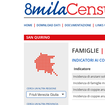
Vai
direttamente
a:
Contenuto
Ricerca
HOME
DOWNLOAD DATI
DOCUMENTAZIONE
LINKS 
.
SAN QUIRINO
FAMIGLIE
|
INDICATORI AI CO
Indicatore
Incidenza di anziani sol
Incidenza di famiglie 
CERCA UN'ALTRA REGIONE
Incidenza di coppie anz
Friuli-Venezia Giulia
Incidenza di coppie anz
CERCA UN'ALTRA PROVINCIA