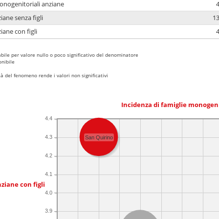
monogenitoriali anziane
4
iane senza figli
13
iane con figli
4
bile per valore nullo o poco significativo del denominatore
nibile
 del fenomeno rende i valori non significativi
Incidenza di famiglie monogen
4.4
4.3
San Quirino
4.2
4.1
ziane con figli
4.0
3.9