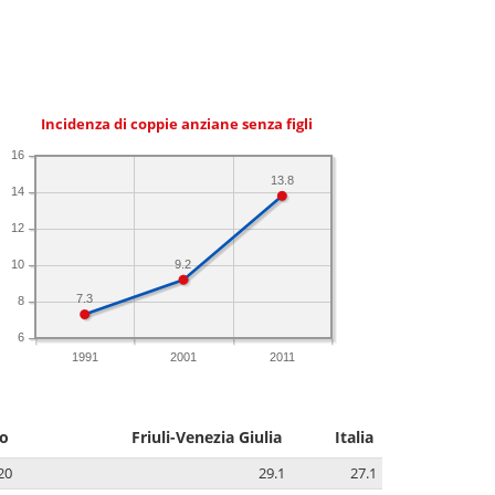
Incidenza di coppie anziane senza figli
16
13.8
14
12
9.2
10
7.3
8
6
1991
2001
2011
no
Friuli-Venezia Giulia
Italia
20
29.1
27.1