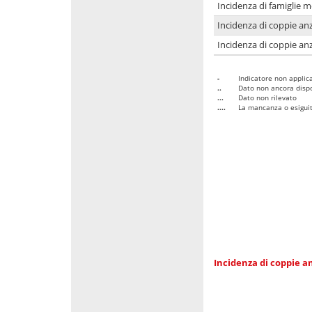
Incidenza di famiglie 
Incidenza di coppie anz
Incidenza di coppie anz
-
Indicatore non applica
..
Dato non ancora dispo
...
Dato non rilevato
....
La mancanza o esiguità
Incidenza di coppie an