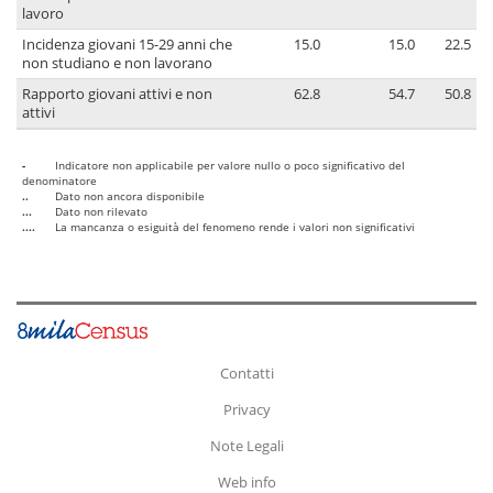
lavoro
Incidenza giovani 15-29 anni che
15.0
15.0
22.5
non studiano e non lavorano
Rapporto giovani attivi e non
62.8
54.7
50.8
attivi
-
Indicatore non applicabile per valore nullo o poco significativo del
denominatore
..
Dato non ancora disponibile
...
Dato non rilevato
....
La mancanza o esiguità del fenomeno rende i valori non significativi
Contatti
Privacy
Note Legali
Web info