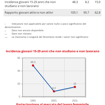
Incidenza giovani 15-29 anni che non
48.3
8.2
15.0
studiano e non lavorano
Rapporto giovani attivi e non attivi
105.1
95.7
62.8
-
Indicatore non applicabile per valore nullo o poco significativo del
denominatore
..
Dato non ancora disponibile
...
Dato non rilevato
....
La mancanza o esiguità del fenomeno rende i valori non significativi
Incidenza giovani 15-29 anni che non studiano e non lavorano
60
48.3
40
20
15
8.2
0
1991
2001
2011
Partecipazione al mercato del lavoro femminile