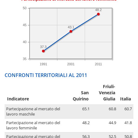
50
48.2
45
43.1
40
37.3
35
1991
2001
2011
CONFRONTI TERRITORIALI AL 2011
Friuli-
San
Venezia
Indicatore
Quirino
Giulia
Italia
Partecipazione al mercato del
65.1
60.8
60.7
lavoro maschile
Partecipazione al mercato del
48.2
44.9
41.8
lavoro femminile
Partecipazione al mercato del
56.3
52.5
50.8