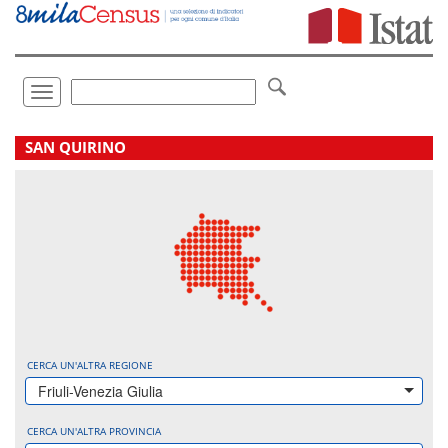
Vai
direttamente
a:
Contenuto
Ricerca
Toggle
navigation
.
SAN QUIRINO
CERCA UN'ALTRA REGIONE
Friuli-Venezia Giulia
CERCA UN'ALTRA PROVINCIA