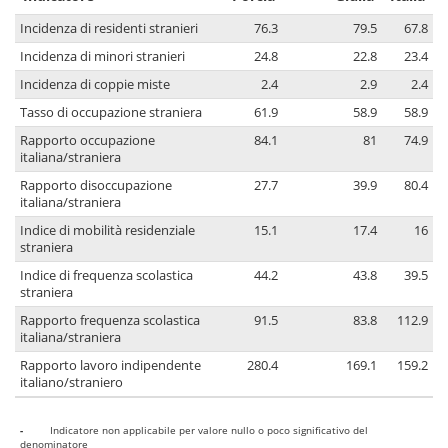
Incidenza di residenti stranieri
76.3
79.5
67.8
Incidenza di minori stranieri
24.8
22.8
23.4
Incidenza di coppie miste
2.4
2.9
2.4
Tasso di occupazione straniera
61.9
58.9
58.9
Rapporto occupazione
84.1
81
74.9
italiana/straniera
Rapporto disoccupazione
27.7
39.9
80.4
italiana/straniera
Indice di mobilità residenziale
15.1
17.4
16
straniera
Indice di frequenza scolastica
44.2
43.8
39.5
straniera
Rapporto frequenza scolastica
91.5
83.8
112.9
italiana/straniera
Rapporto lavoro indipendente
280.4
169.1
159.2
italiano/straniero
-
Indicatore non applicabile per valore nullo o poco significativo del
denominatore