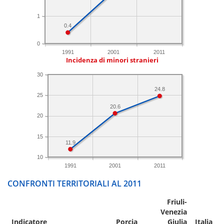
1
0.4
0
1991
2001
2011
Incidenza di minori stranieri
30
24.8
25
20.6
20
15
11.9
10
1991
2001
2011
CONFRONTI TERRITORIALI AL 2011
Friuli-
Venezia
Indicatore
Porcia
Giulia
Italia