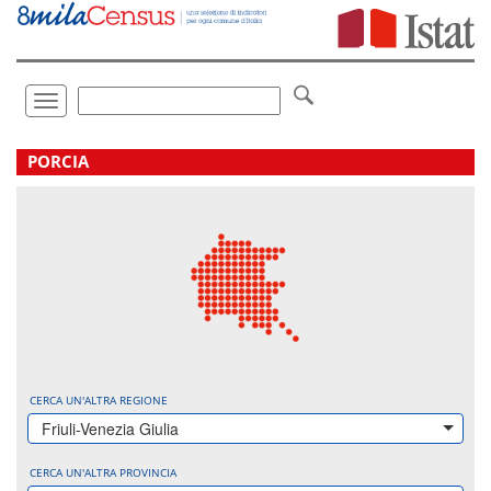
Vai
direttamente
a:
Contenuto
Ricerca
Toggle
navigation
.
PORCIA
CERCA UN'ALTRA REGIONE
Friuli-Venezia Giulia
CERCA UN'ALTRA PROVINCIA