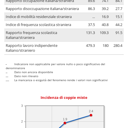
Rapporto occupazione italiana/straniera
89.6
74.1
84.1
Rapporto disoccupazione italiana/straniera
86.3
39.2
27.7
Indice di mobilità residenziale straniera
...
16.9
15.1
Indice di frequenza scolastica straniera
37.5
40.8
44.2
Rapporto frequenza scolastica
131.3
109.3
91.5
italiana/straniera
Rapporto lavoro indipendente
479.3
180
280.4
italiano/straniero
-
Indicatore non applicabile per valore nullo o poco significativo del
denominatore
..
Dato non ancora disponibile
...
Dato non rilevato
....
La mancanza o esiguità del fenomeno rende i valori non significativi
Incidenza di coppie miste
3
2.4
1.9
2