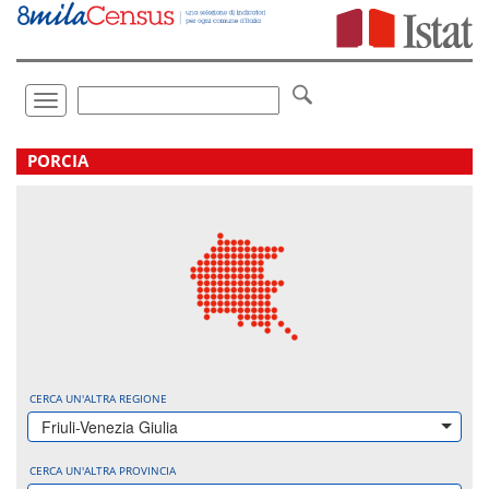
Vai
direttamente
a:
Contenuto
Ricerca
Toggle
navigation
.
PORCIA
CERCA UN'ALTRA REGIONE
Friuli-Venezia Giulia
CERCA UN'ALTRA PROVINCIA