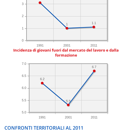
3
2
1.1
1
1
0
1991
2001
2011
Incidenza di giovani fuori dal mercato del lavoro e dalla
formazione
7.0
6.7
6.5
6.2
6.0
5.5
5.3
5.0
1991
2001
2011
CONFRONTI TERRITORIALI AL 2011