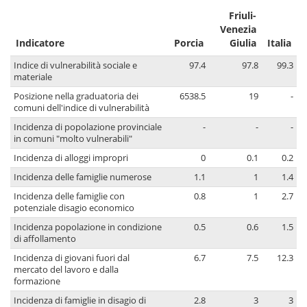
Friuli-
Venezia
Indicatore
Porcia
Giulia
Italia
Indice di vulnerabilità sociale e
97.4
97.8
99.3
materiale
Posizione nella graduatoria dei
6538.5
19
-
comuni dell'indice di vulnerabilità
Incidenza di popolazione provinciale
-
-
-
in comuni "molto vulnerabili"
Incidenza di alloggi impropri
0
0.1
0.2
Incidenza delle famiglie numerose
1.1
1
1.4
Incidenza delle famiglie con
0.8
1
2.7
potenziale disagio economico
Incidenza popolazione in condizione
0.5
0.6
1.5
di affollamento
Incidenza di giovani fuori dal
6.7
7.5
12.3
mercato del lavoro e dalla
formazione
Incidenza di famiglie in disagio di
2.8
3
3