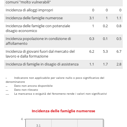
comuni "molto vulnerabili"
Incidenza di alloggi impropri
0
0
0
Incidenza delle famiglie numerose
3.1
1
1.1
Incidenza delle famiglie con potenziale
1
0.2
0.8
disagio economico
Incidenza popolazione in condizione di
0.3
0.1
0.5
affollamento
Incidenza di giovani fuori dal mercato del
6.2
5.3
6.7
lavoro e dalla formazione
Incidenza di famiglie in disagio di assistenza
1.1
1.7
2.8
-
Indicatore non applicabile per valore nullo o poco significativo del
denominatore
..
Dato non ancora disponibile
...
Dato non rilevato
....
La mancanza o esiguità del fenomeno rende i valori non significativi
Incidenza delle famiglie numerose
4
3.1