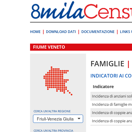
Vai
direttamente
a:
Contenuto
Ricerca
HOME
DOWNLOAD DATI
DOCUMENTAZIONE
LINKS 
.
FIUME VENETO
FAMIGLIE
|
INDICATORI AI CO
Indicatore
Incidenza di anziani sol
Incidenza di famiglie 
CERCA UN'ALTRA REGIONE
Incidenza di coppie anz
Friuli-Venezia Giulia
Incidenza di coppie anz
CERCA UN'ALTRA PROVINCIA