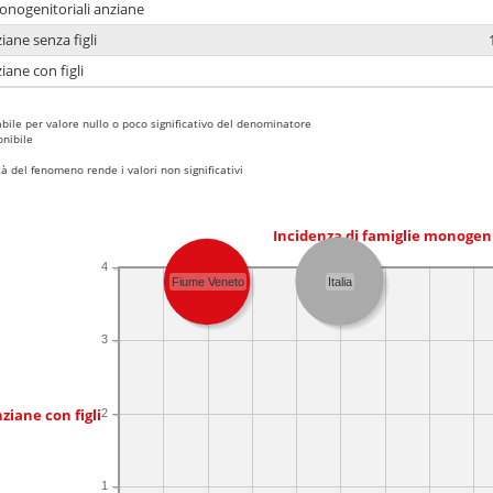
monogenitoriali anziane
iane senza figli
iane con figli
bile per valore nullo o poco significativo del denominatore
nibile
 del fenomeno rende i valori non significativi
Incidenza di famiglie monogen
4
Fiume Veneto
Italia
3
ziane con figli
2
1