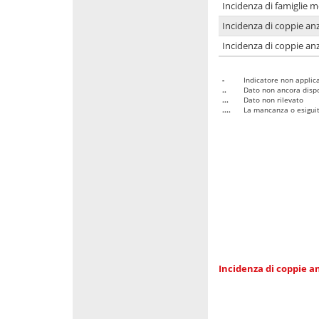
Incidenza di famiglie 
Incidenza di coppie anz
Incidenza di coppie anz
-
Indicatore non applica
..
Dato non ancora dispo
...
Dato non rilevato
....
La mancanza o esiguità
Incidenza di coppie an