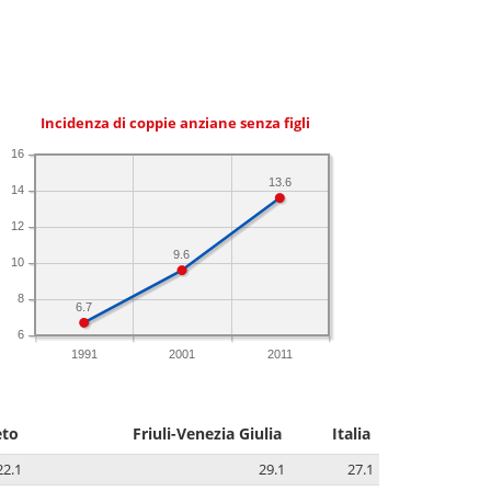
Incidenza di coppie anziane senza figli
16
13.6
14
12
9.6
10
8
6.7
6
1991
2001
2011
eto
Friuli-Venezia Giulia
Italia
22.1
29.1
27.1