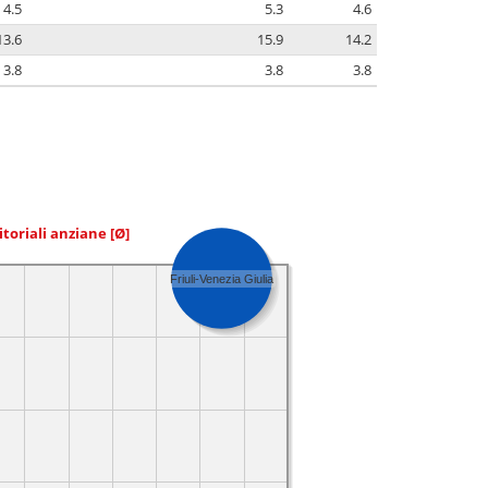
4.5
5.3
4.6
13.6
15.9
14.2
3.8
3.8
3.8
itoriali anziane
[Ø]
Friuli-Venezia Giulia