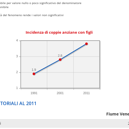
bile per valore nullo o poco significativo del denominatore
nibile
 del fenomeno rende i valori non significativi
Incidenza di coppie anziane con figli
4
2.8
3
1.9
2
1
1991
2001
2011
TORIALI AL 2011
Fiume Ven
i