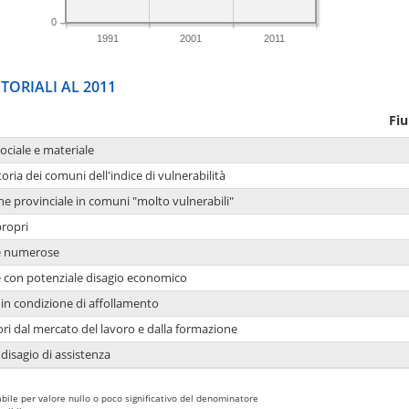
0
1991
2001
2011
TORIALI AL 2011
Fi
sociale e materiale
oria dei comuni dell'indice di vulnerabilità
ne provinciale in comuni "molto vulnerabili"
propri
ie numerose
ie con potenziale disagio economico
in condizione di affollamento
ori dal mercato del lavoro e dalla formazione
 disagio di assistenza
bile per valore nullo o poco significativo del denominatore