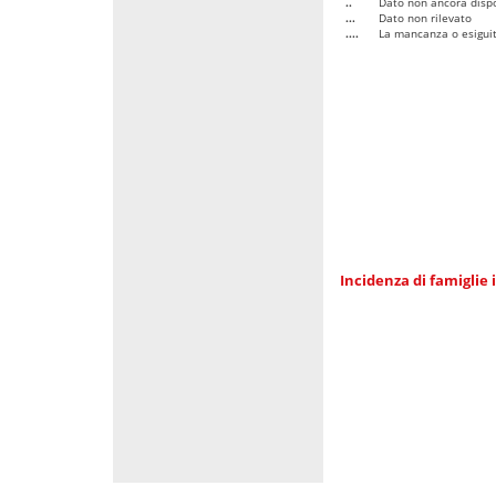
..
Dato non ancora dispo
...
Dato non rilevato
....
La mancanza o esiguità
Incidenza di famiglie 