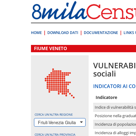
Vai
direttamente
a:
Contenuto
Ricerca
HOME
DOWNLOAD DATI
DOCUMENTAZIONE
LINKS 
.
FIUME VENETO
VULNERABI
sociali
INDICATORI AI CO
Indicatore
Indice di vulnerabilità 
CERCA UN'ALTRA REGIONE
Posizione nella graduat
Friuli-Venezia Giulia
Incidenza di popolazio
Incidenza di alloggi im
CERCA UN'ALTRA PROVINCIA