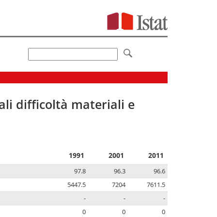
li difficoltà materiali e
1991
2001
2011
97.8
96.3
96.6
5447.5
7204
7611.5
-
-
-
0
0
0