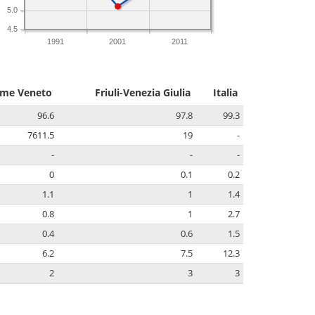
5.0
4.5
1991
2001
2011
ume Veneto
Friuli-Venezia Giulia
Italia
96.6
97.8
99.3
7611.5
19
-
-
-
-
0
0.1
0.2
1.1
1
1.4
0.8
1
2.7
0.4
0.6
1.5
6.2
7.5
12.3
2
3
3