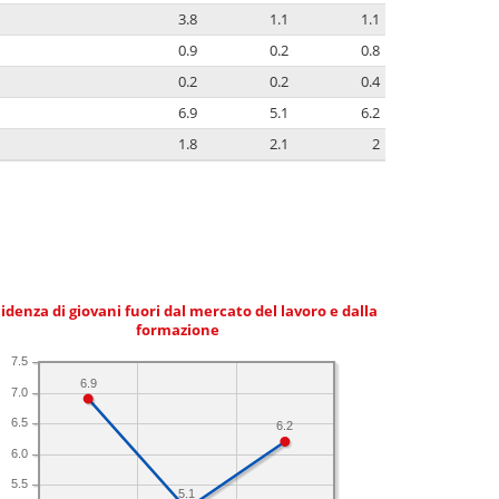
3.8
1.1
1.1
0.9
0.2
0.8
0.2
0.2
0.4
6.9
5.1
6.2
1.8
2.1
2
idenza di giovani fuori dal mercato del lavoro e dalla
formazione
7.5
6.9
7.0
6.5
6.2
6.0
5.5
5.1