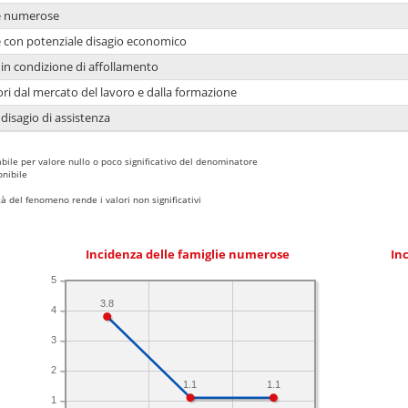
ie numerose
ie con potenziale disagio economico
in condizione di affollamento
ori dal mercato del lavoro e dalla formazione
 disagio di assistenza
bile per valore nullo o poco significativo del denominatore
nibile
 del fenomeno rende i valori non significativi
Incidenza delle famiglie numerose
Inc
5
3.8
4
3
2
1.1
1.1
1