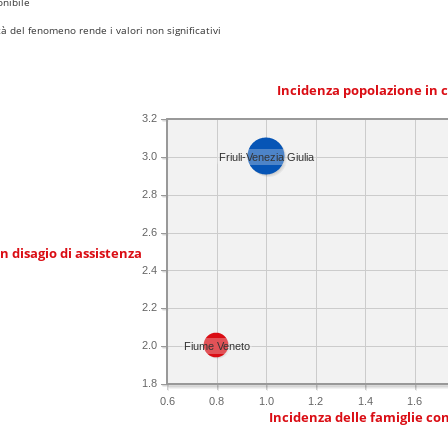
nibile
 del fenomeno rende i valori non significativi
Incidenza popolazione in 
3.2
3.0
Friuli-Venezia Giulia
2.8
2.6
in disagio di assistenza
2.4
2.2
2.0
Fiume Veneto
1.8
0.6
0.8
1.0
1.2
1.4
1.6
Incidenza delle famiglie co