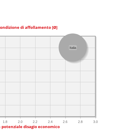
condizione di affollamento
[Ø]
Italia
1.8
2.0
2.2
2.4
2.6
2.8
3.0
n potenziale disagio economico