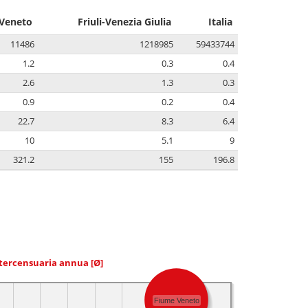
Veneto
Friuli-Venezia Giulia
Italia
11486
1218985
59433744
1.2
0.3
0.4
2.6
1.3
0.3
0.9
0.2
0.4
22.7
8.3
6.4
10
5.1
9
321.2
155
196.8
ntercensuaria annua
[Ø]
Fiume Veneto