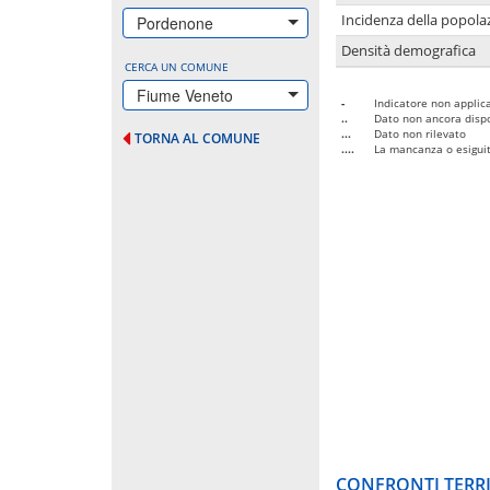
Incidenza della popolaz
Pordenone
Densità demografica
CERCA UN COMUNE
Fiume Veneto
-
Indicatore non applica
..
Dato non ancora dispo
...
Dato non rilevato
TORNA AL COMUNE
....
La mancanza o esiguità
CONFRONTI TERRI