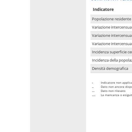
Indicatore
Popolazione residente
Variazione intercensua
Variazione intercensua
Variazione intercensua
Incidenza superficie cen
Incidenza della popolaz
Densità demografica
-
Indicatore non applica
..
Dato non ancora dispo
...
Dato non rilevato
....
La mancanza o esiguità