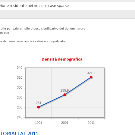
ione residente nei nuclei e case sparse
bile per valore nullo o poco significativo del denominatore
nibile
 del fenomeno rende i valori non significativi
Densità demografica
340
321.2
320
300
285.9
280
261
260
240
1991
2001
2011
TORIALI AL 2011