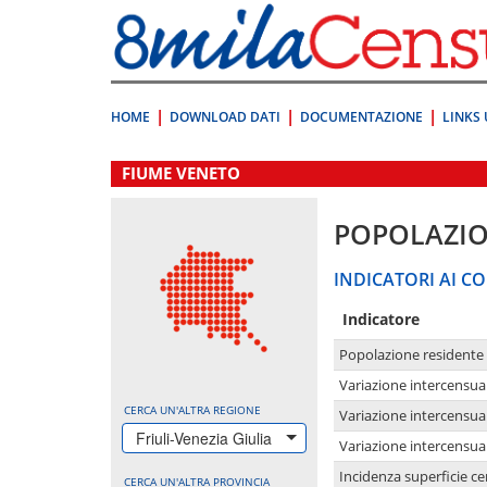
Vai
direttamente
a:
Contenuto
Ricerca
HOME
DOWNLOAD DATI
DOCUMENTAZIONE
LINKS 
.
FIUME VENETO
POPOLAZI
INDICATORI AI CO
Indicatore
Popolazione residente
Variazione intercensua
CERCA UN'ALTRA REGIONE
Variazione intercensua
Friuli-Venezia Giulia
Variazione intercensua
Incidenza superficie cen
CERCA UN'ALTRA PROVINCIA