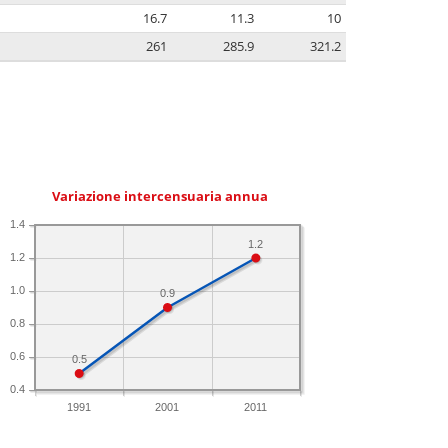
16.7
11.3
10
261
285.9
321.2
Variazione intercensuaria annua
1.4
1.2
1.2
1.0
0.9
0.8
0.6
0.5
0.4
1991
2001
2011