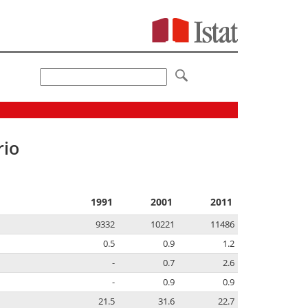
rio
1991
2001
2011
9332
10221
11486
0.5
0.9
1.2
-
0.7
2.6
-
0.9
0.9
21.5
31.6
22.7