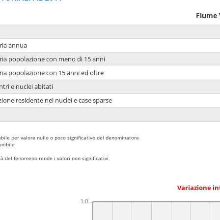
Fiume 
ria annua
ria popolazione con meno di 15 anni
ria popolazione con 15 anni ed oltre
tri e nuclei abitati
ione residente nei nuclei e case sparse
bile per valore nullo o poco significativo del denominatore
nibile
 del fenomeno rende i valori non significativi
Variazione i
1.0