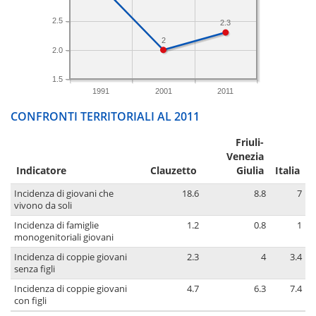
2.5
2.3
2
2.0
1.5
1991
2001
2011
CONFRONTI TERRITORIALI AL 2011
Friuli-
Venezia
Indicatore
Clauzetto
Giulia
Italia
Incidenza di giovani che
18.6
8.8
7
vivono da soli
Incidenza di famiglie
1.2
0.8
1
monogenitoriali giovani
Incidenza di coppie giovani
2.3
4
3.4
senza figli
Incidenza di coppie giovani
4.7
6.3
7.4
con figli