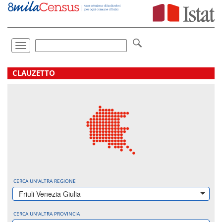
Vai
direttamente
a:
Contenuto
Ricerca
Toggle
navigation
.
CLAUZETTO
CERCA UN'ALTRA REGIONE
Friuli-Venezia Giulia
CERCA UN'ALTRA PROVINCIA