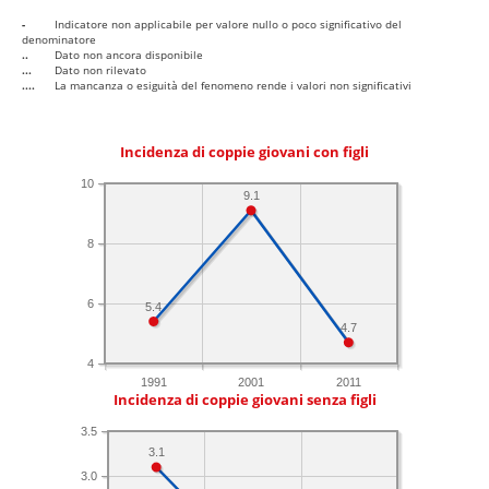
-
Indicatore non applicabile per valore nullo o poco significativo del
denominatore
..
Dato non ancora disponibile
...
Dato non rilevato
....
La mancanza o esiguità del fenomeno rende i valori non significativi
Incidenza di coppie giovani con figli
10
9.1
8
6
5.4
4.7
4
1991
2001
2011
Incidenza di coppie giovani senza figli
3.5
3.1
3.0