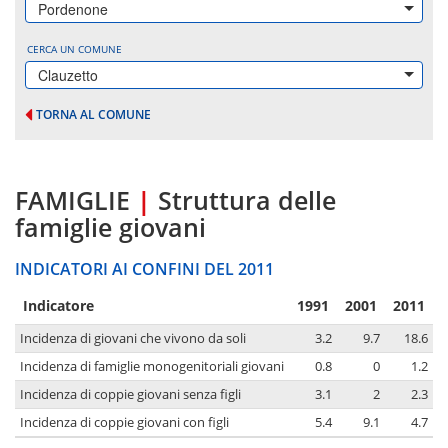
Pordenone
CERCA UN COMUNE
Clauzetto
TORNA AL COMUNE
FAMIGLIE
|
Struttura delle
famiglie giovani
INDICATORI AI CONFINI DEL 2011
Indicatore
1991
2001
2011
Incidenza di giovani che vivono da soli
3.2
9.7
18.6
Incidenza di famiglie monogenitoriali giovani
0.8
0
1.2
Incidenza di coppie giovani senza figli
3.1
2
2.3
Incidenza di coppie giovani con figli
5.4
9.1
4.7