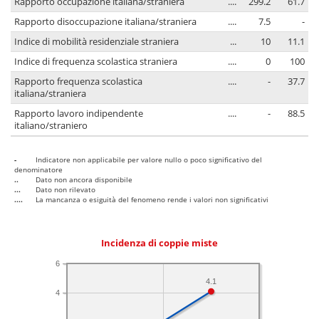
Rapporto occupazione italiana/straniera
....
299.2
61.7
Rapporto disoccupazione italiana/straniera
....
7.5
-
Indice di mobilità residenziale straniera
...
10
11.1
Indice di frequenza scolastica straniera
....
0
100
Rapporto frequenza scolastica
....
-
37.7
italiana/straniera
Rapporto lavoro indipendente
....
-
88.5
italiano/straniero
-
Indicatore non applicabile per valore nullo o poco significativo del
denominatore
..
Dato non ancora disponibile
...
Dato non rilevato
....
La mancanza o esiguità del fenomeno rende i valori non significativi
Incidenza di coppie miste
6
4.1
4