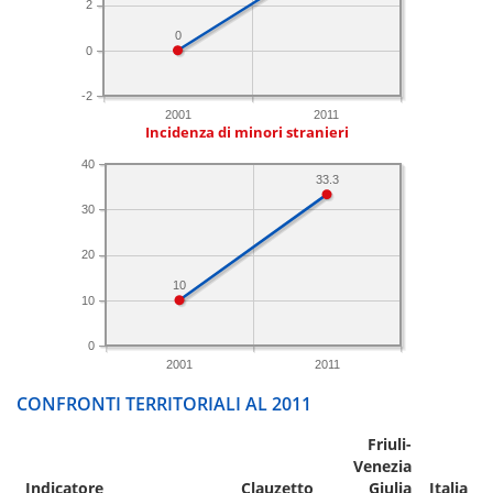
2
0
0
-2
2001
2011
Incidenza di minori stranieri
40
33.3
30
20
10
10
0
2001
2011
CONFRONTI TERRITORIALI AL 2011
Friuli-
Venezia
Indicatore
Clauzetto
Giulia
Italia