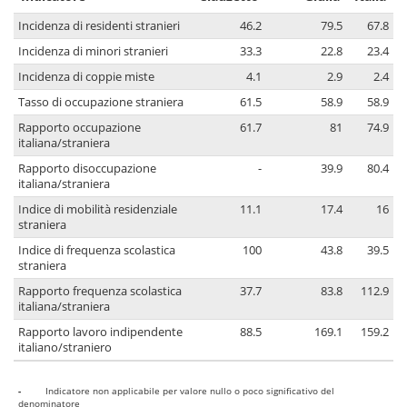
Incidenza di residenti stranieri
46.2
79.5
67.8
Incidenza di minori stranieri
33.3
22.8
23.4
Incidenza di coppie miste
4.1
2.9
2.4
Tasso di occupazione straniera
61.5
58.9
58.9
Rapporto occupazione
61.7
81
74.9
italiana/straniera
Rapporto disoccupazione
-
39.9
80.4
italiana/straniera
Indice di mobilità residenziale
11.1
17.4
16
straniera
Indice di frequenza scolastica
100
43.8
39.5
straniera
Rapporto frequenza scolastica
37.7
83.8
112.9
italiana/straniera
Rapporto lavoro indipendente
88.5
169.1
159.2
italiano/straniero
-
Indicatore non applicabile per valore nullo o poco significativo del
denominatore