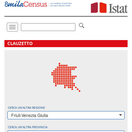
Vai
direttamente
a:
Contenuto
Ricerca
Toggle
navigation
.
CLAUZETTO
CERCA UN'ALTRA REGIONE
Friuli-Venezia Giulia
CERCA UN'ALTRA PROVINCIA