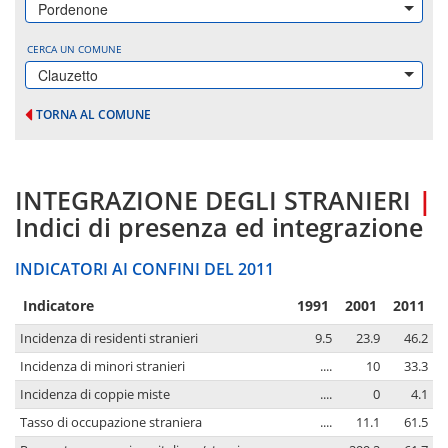
Pordenone
CERCA UN COMUNE
Clauzetto
TORNA AL COMUNE
INTEGRAZIONE DEGLI STRANIERI
|
Indici di presenza ed integrazione
INDICATORI AI CONFINI DEL 2011
Indicatore
1991
2001
2011
Incidenza di residenti stranieri
9.5
23.9
46.2
Incidenza di minori stranieri
....
10
33.3
Incidenza di coppie miste
....
0
4.1
Tasso di occupazione straniera
....
11.1
61.5