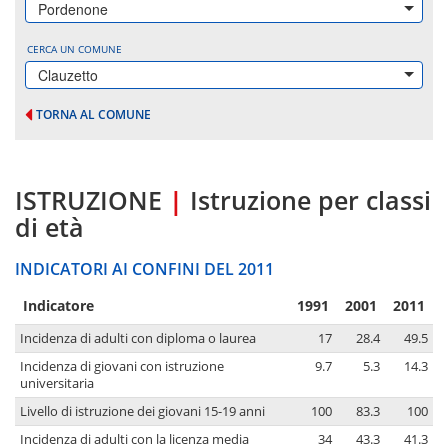
Pordenone
CERCA UN COMUNE
Clauzetto
TORNA AL COMUNE
ISTRUZIONE
|
Istruzione per classi
di età
INDICATORI AI CONFINI DEL 2011
Indicatore
1991
2001
2011
Incidenza di adulti con diploma o laurea
17
28.4
49.5
Incidenza di giovani con istruzione
9.7
5.3
14.3
universitaria
Livello di istruzione dei giovani 15-19 anni
100
83.3
100
Incidenza di adulti con la licenza media
34
43.3
41.3