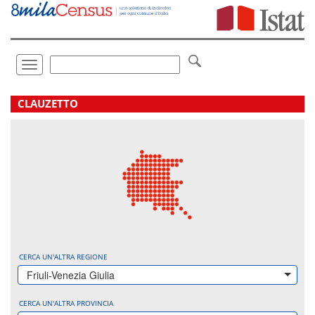
Vai
direttamente
a:
Contenuto
Ricerca
Toggle
navigation
.
CLAUZETTO
CERCA UN'ALTRA REGIONE
Friuli-Venezia Giulia
CERCA UN'ALTRA PROVINCIA