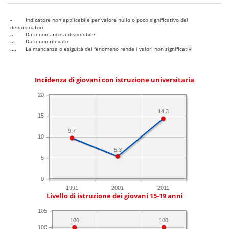
-
Indicatore non applicabile per valore nullo o poco significativo del
denominatore
..
Dato non ancora disponibile
...
Dato non rilevato
....
La mancanza o esiguità del fenomeno rende i valori non significativi
Incidenza di giovani con istruzione universitaria
20
14.3
15
9.7
10
5.3
5
0
1991
2001
2011
Livello di istruzione dei giovani 15-19 anni
105
100
100
100