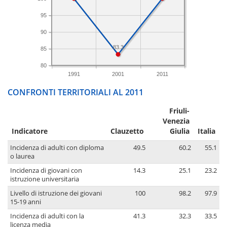
95
90
83.3
85
80
1991
2001
2011
CONFRONTI TERRITORIALI AL 2011
Friuli-
Venezia
Indicatore
Clauzetto
Giulia
Italia
Incidenza di adulti con diploma
49.5
60.2
55.1
o laurea
Incidenza di giovani con
14.3
25.1
23.2
istruzione universitaria
Livello di istruzione dei giovani
100
98.2
97.9
15-19 anni
Incidenza di adulti con la
41.3
32.3
33.5
licenza media