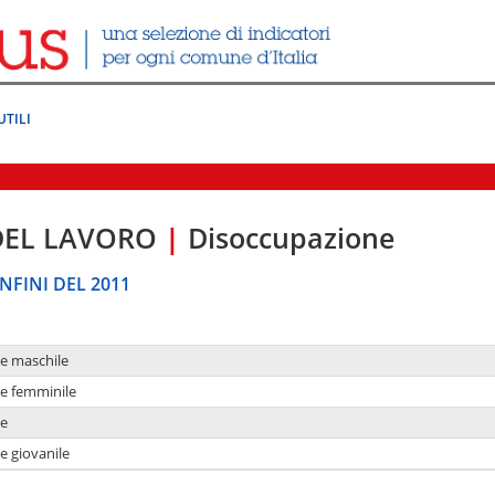
UTILI
DEL LAVORO
|
Disoccupazione
NFINI DEL 2011
ne maschile
ne femminile
ne
e giovanile