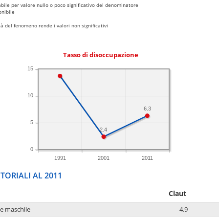
bile per valore nullo o poco significativo del denominatore
nibile
 del fenomeno rende i valori non significativi
Tasso di disoccupazione
15
10
6.3
5
2.4
0
1991
2001
2011
TORIALI AL 2011
Claut
ne maschile
4.9