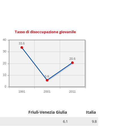
Tasso di disoccupazione giovanile
40
33.6
30
20.6
20
10
5.6
0
1991
2001
2011
Friuli-Venezia Giulia
Italia
6.1
9.8