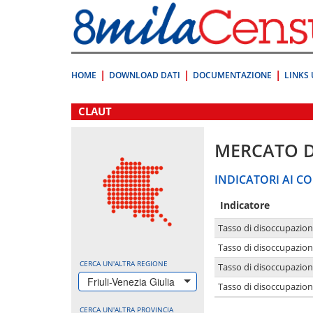
Vai
direttamente
a:
Contenuto
Ricerca
HOME
DOWNLOAD DATI
DOCUMENTAZIONE
LINKS 
.
CLAUT
MERCATO 
INDICATORI AI CO
Indicatore
Tasso di disoccupazio
Tasso di disoccupazio
CERCA UN'ALTRA REGIONE
Tasso di disoccupazio
Friuli-Venezia Giulia
Tasso di disoccupazion
CERCA UN'ALTRA PROVINCIA