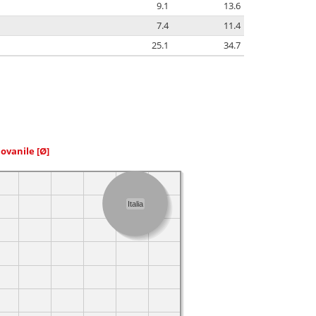
9.1
13.6
7.4
11.4
25.1
34.7
iovanile
[Ø]
Italia