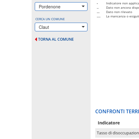
-
Indicatore non applica
Pordenone
..
Dato non ancora dispo
...
Dato non rilevato
....
La mancanza o esiguità
CERCA UN COMUNE
Claut
TORNA AL COMUNE
CONFRONTI TERRI
Indicatore
Tasso di disoccupazio