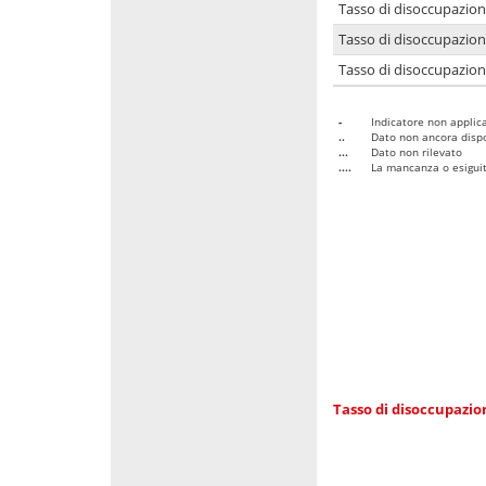
Tasso di disoccupazio
Tasso di disoccupazio
Tasso di disoccupazion
-
Indicatore non applica
..
Dato non ancora dispo
...
Dato non rilevato
....
La mancanza o esiguità
Tasso di disoccupazi