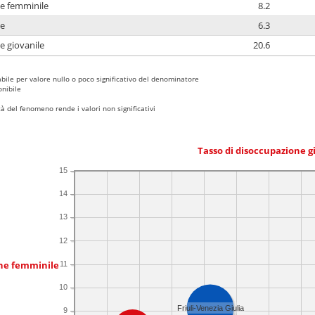
ne femminile
8.2
ne
6.3
e giovanile
20.6
bile per valore nullo o poco significativo del denominatore
nibile
 del fenomeno rende i valori non significativi
Tasso di disoccupazione g
15
14
13
12
one femminile
11
10
Friuli-Venezia Giulia
9