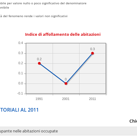
bile per valore nullo o poco significativo del denominatore
nibile
 del fenomeno rende i valori non significativi
Indice di affollamento delle abitazioni
0.4
0.3
0.3
0.2
0.2
0.1
0
0.0
-0.1
1991
2001
2011
TORIALI AL 2011
Chi
upante nelle abitazioni occupate