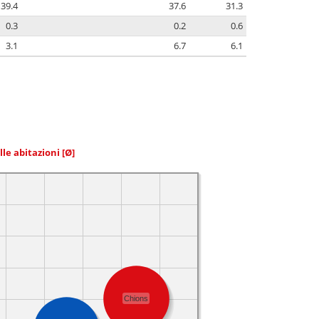
39.4
37.6
31.3
0.3
0.2
0.6
3.1
6.7
6.1
elle abitazioni
[Ø]
Chions