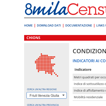
Vai
direttamente
a:
Contenuto
Ricerca
HOME
DOWNLOAD DATI
DOCUMENTAZIONE
LINKS 
.
CHIONS
CONDIZION
INDICATORI AI CO
Indicatore
Metri quadrati per occ
Indice di sottoutilizzo 
CERCA UN'ALTRA REGIONE
Indice di affollamento 
Friuli-Venezia Giulia
Mobilità residenziale
CERCA UN'ALTRA PROVINCIA