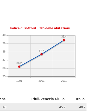
Indice di sottoutilizzo delle abitazioni
40
39.4
39
37.7
38
37
36.2
36
35
1991
2001
2011
ons
Friuli-Venezia Giulia
Italia
43
45.9
40.7