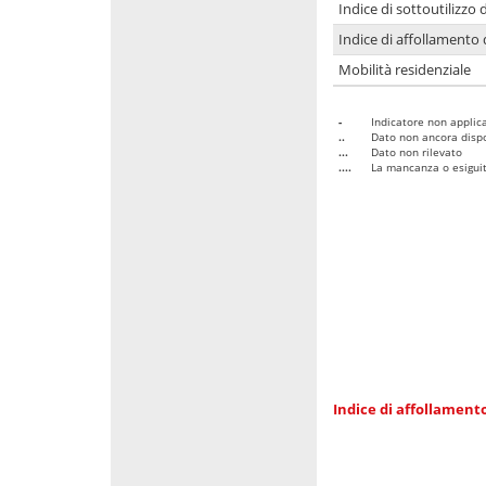
Indice di sottoutilizzo 
Indice di affollamento 
Mobilità residenziale
-
Indicatore non applica
..
Dato non ancora dispo
...
Dato non rilevato
....
La mancanza o esiguità
Indice di affollamento