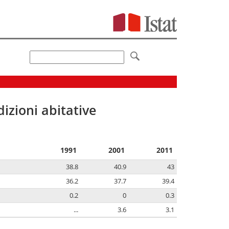
izioni abitative
1991
2001
2011
38.8
40.9
43
36.2
37.7
39.4
0.2
0
0.3
...
3.6
3.1