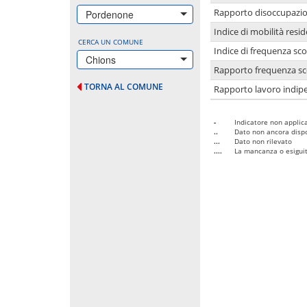
Rapporto disoccupazion
Pordenone
Indice di mobilità resid
CERCA UN COMUNE
Indice di frequenza sco
Chions
Rapporto frequenza sco
TORNA AL COMUNE
Rapporto lavoro indipe
-
Indicatore non applica
..
Dato non ancora dispo
...
Dato non rilevato
....
La mancanza o esiguità