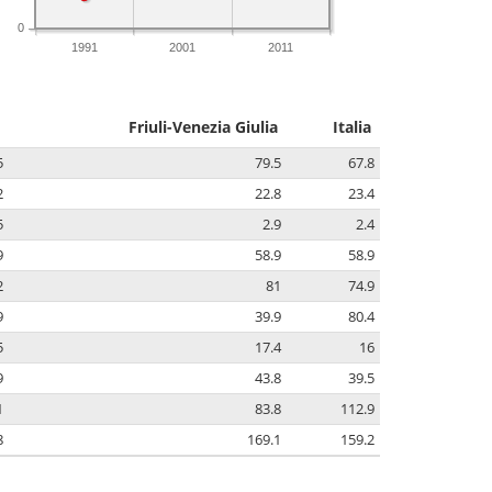
0
1991
2001
2011
Friuli-Venezia Giulia
Italia
5
79.5
67.8
2
22.8
23.4
5
2.9
2.4
9
58.9
58.9
2
81
74.9
9
39.9
80.4
5
17.4
16
9
43.8
39.5
1
83.8
112.9
8
169.1
159.2