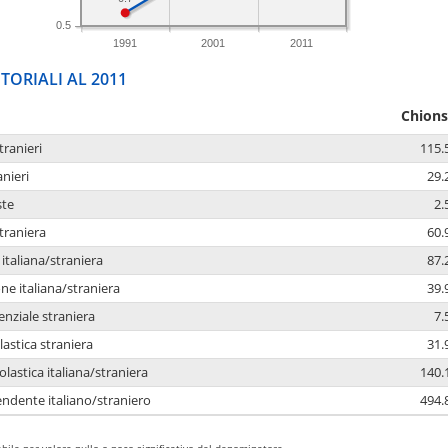
0.5
1991
2001
2011
TORIALI AL 2011
Chions
tranieri
115.
anieri
29.
ste
2.
traniera
60.
taliana/straniera
87.
e italiana/straniera
39.
enziale straniera
7.
lastica straniera
31.
lastica italiana/straniera
140.
ndente italiano/straniero
494.
bile per valore nullo o poco significativo del denominatore