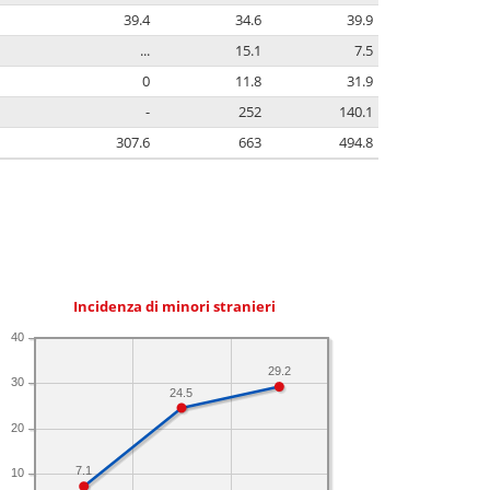
39.4
34.6
39.9
...
15.1
7.5
0
11.8
31.9
-
252
140.1
307.6
663
494.8
Incidenza di minori stranieri
40
29.2
30
24.5
20
7.1
10