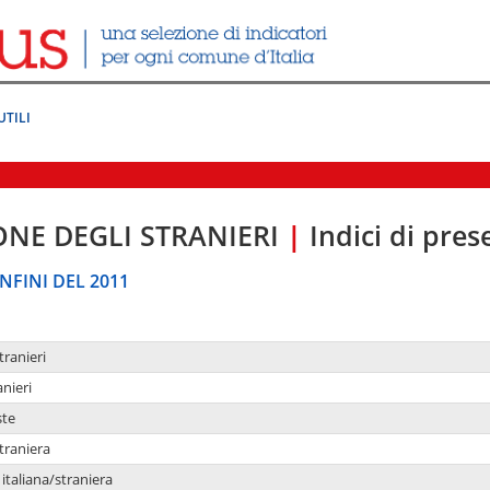
UTILI
ONE DEGLI STRANIERI
|
Indici di pre
NFINI DEL 2011
tranieri
anieri
ste
traniera
taliana/straniera