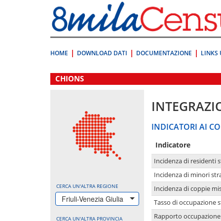
Vai
direttamente
a:
Contenuto
Ricerca
HOME
DOWNLOAD DATI
DOCUMENTAZIONE
LINKS 
.
CHIONS
INTEGRAZI
INDICATORI AI CO
Indicatore
Incidenza di residenti s
Incidenza di minori str
CERCA UN'ALTRA REGIONE
Incidenza di coppie mi
Friuli-Venezia Giulia
Tasso di occupazione s
Rapporto occupazione i
CERCA UN'ALTRA PROVINCIA