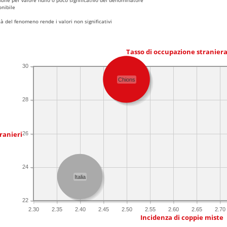
nibile
 del fenomeno rende i valori non significativi
Tasso di occupazione stranier
30
Chions
28
ranieri
26
24
Italia
22
2.30
2.35
2.40
2.45
2.50
2.55
2.60
2.65
2.70
Incidenza di coppie miste