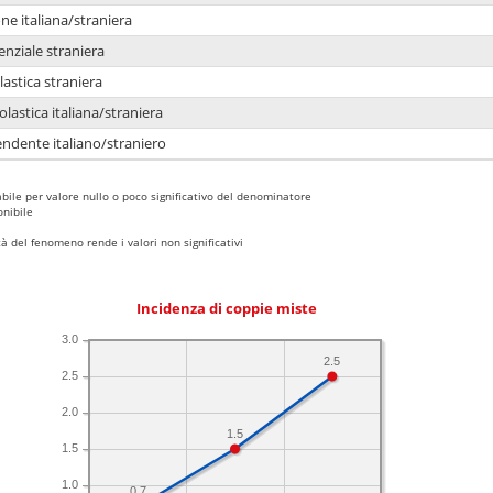
e italiana/straniera
enziale straniera
lastica straniera
lastica italiana/straniera
ndente italiano/straniero
bile per valore nullo o poco significativo del denominatore
nibile
 del fenomeno rende i valori non significativi
Incidenza di coppie miste
3.0
2.5
2.5
2.0
1.5
1.5
1.0
0.7