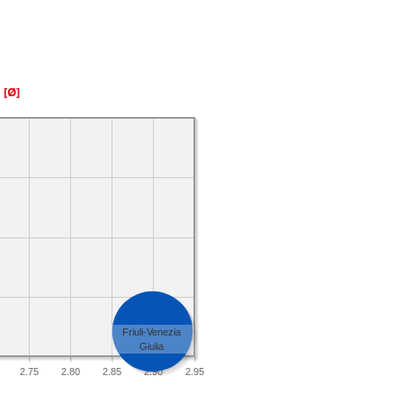
a
[Ø]
Friuli-Venezia
Giulia
2.75
2.80
2.85
2.90
2.95