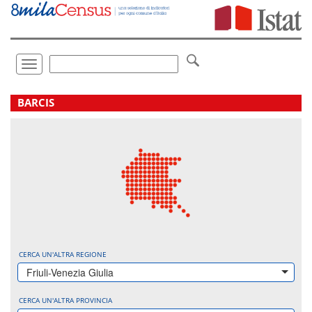
Vai
direttamente
a:
Contenuto
Ricerca
Toggle
navigation
.
BARCIS
CERCA UN'ALTRA REGIONE
Friuli-Venezia Giulia
CERCA UN'ALTRA PROVINCIA