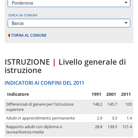
Pordenone
CERCA UN COMUNE
Barcis
TORNA AL COMUNE
ISTRUZIONE
|
Livello generale di
istruzione
INDICATORI AI CONFINI DEL 2011
Indicatore
1991
2001
2011
Differenziali di genere per l'istruzione
148.2
145.7
103
superiore
Adulti in apprendimento permanente
2.9
3.3
1.4
Rapporto adulti con diploma o
28.8
139.5
121.4
laurea/licenza media