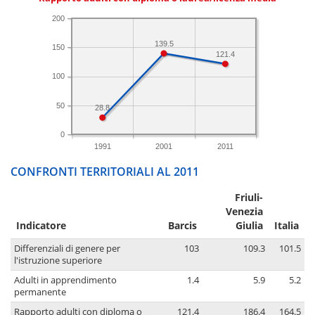
200
139.5
150
121.4
100
50
28.8
0
1991
2001
2011
CONFRONTI TERRITORIALI AL 2011
Friuli-
Venezia
Indicatore
Barcis
Giulia
Italia
Differenziali di genere per
103
109.3
101.5
l'istruzione superiore
Adulti in apprendimento
1.4
5.9
5.2
permanente
Rapporto adulti con diploma o
121.4
186.4
164.5