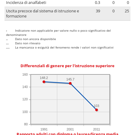
Incidenza di analfabeti
0.3
0
0
Uscita precoce dal sistema di istruzione e
39
0
25
formazione
-
Indicatore non applicabile per valore nullo o poco significativo del
denominatore
..
Dato non ancora disponibile
...
Dato non rilevato
....
La mancanza o esiguità del fenomeno rende i valori non significativi
Differenziali di genere per l'istruzione superiore
160
148.2
145.7
140
120
103
100
80
1991
2001
2011
Rapporto adulti con diploma o laurea/licenza media