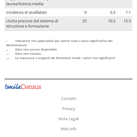
laurea/licenza media
Incidenza di analfabeti
0
0.3
1.1
Uscita precoce dal sistema di
25
10.3
15.5
istruzione e formazione
-
Indicatore non applicabile per valore nullo o poco significativo del
denominatore
..
Dato non ancora disponibile
...
Dato non rilevato
....
La mancanza o esiguità del fenomeno rende i valori non significativi
Contatti
Privacy
Note Legali
Web info