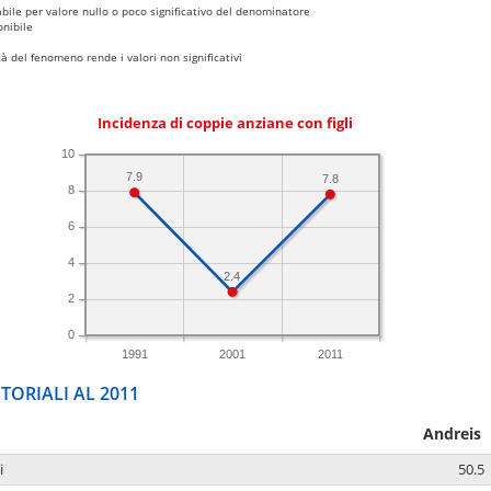
bile per valore nullo o poco significativo del denominatore
nibile
 del fenomeno rende i valori non significativi
Incidenza di coppie anziane con figli
10
7.9
7.8
8
6
4
2.4
2
0
1991
2001
2011
TORIALI AL 2011
Andreis
i
50.5