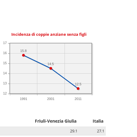
Incidenza di coppie anziane senza figli
17
15.8
16
15
14.5
14
13
12.5
12
1991
2001
2011
Friuli-Venezia Giulia
Italia
29.1
27.1