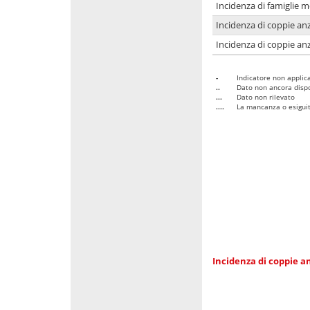
Incidenza di famiglie 
Incidenza di coppie anz
Incidenza di coppie anz
-
Indicatore non applica
..
Dato non ancora dispo
...
Dato non rilevato
....
La mancanza o esiguità
Incidenza di coppie an