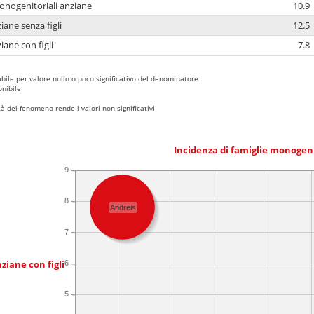
monogenitoriali anziane
10.9
iane senza figli
12.5
iane con figli
7.8
bile per valore nullo o poco significativo del denominatore
nibile
 del fenomeno rende i valori non significativi
Incidenza di famiglie monogen
9
8
Andreis
7
ziane con figli
6
5