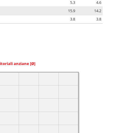
5.3
4.6
15.9
14.2
3.8
3.8
itoriali anziane
[Ø]