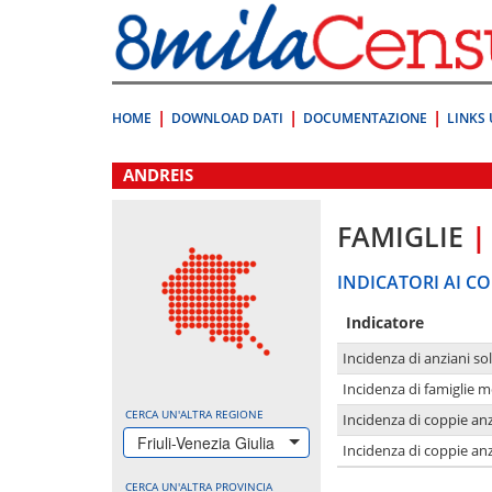
Vai
direttamente
a:
Contenuto
Ricerca
HOME
DOWNLOAD DATI
DOCUMENTAZIONE
LINKS 
.
ANDREIS
FAMIGLIE
|
INDICATORI AI CO
Indicatore
Incidenza di anziani sol
Incidenza di famiglie 
CERCA UN'ALTRA REGIONE
Incidenza di coppie anz
Friuli-Venezia Giulia
Incidenza di coppie anz
CERCA UN'ALTRA PROVINCIA