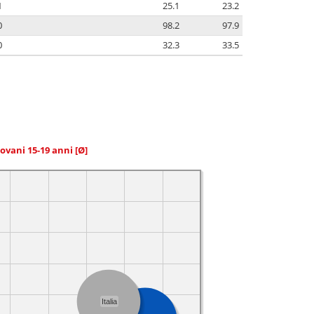
1
25.1
23.2
0
98.2
97.9
0
32.3
33.5
giovani 15-19 anni
[Ø]
Italia