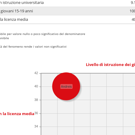
n istruzione universitaria
9.
i giovani 15-19 anni
10
 la licenza media
4
bile per valore nullo o poco significativo del denominatore
nibile
 del fenomeno rende i valori non significativi
Livello di istruzione dei 
42
40
Andreis
38
n la licenza media
36
34