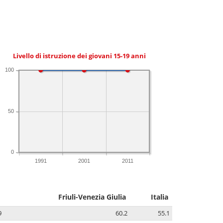
Livello di istruzione dei giovani 15-19 anni
100
50
0
1991
2001
2011
Friuli-Venezia Giulia
Italia
9
60.2
55.1