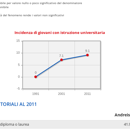
bile per valore nullo o poco significativo del denominatore
nibile
 del fenomeno rende i valori non significativi
Incidenza di giovani con istruzione universitaria
15
9.1
10
7.1
5
0
0
-5
1991
2001
2011
TORIALI AL 2011
Andreis
 diploma o laurea
41.