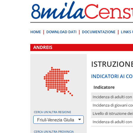
Vai
direttamente
a:
Contenuto
Ricerca
HOME
DOWNLOAD DATI
DOCUMENTAZIONE
LINKS 
.
ANDREIS
ISTRUZION
INDICATORI AI CO
Indicatore
Incidenza di adulti con
Incidenza di giovani co
CERCA UN'ALTRA REGIONE
Livello di istruzione de
Friuli-Venezia Giulia
Incidenza di adulti con
CERCA UN'ALTRA PROVINCIA