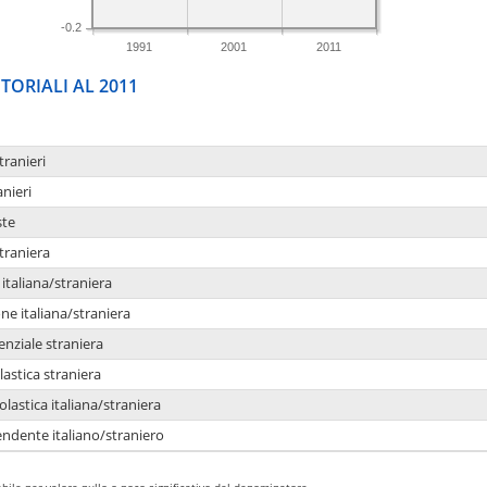
-0.2
1991
2001
2011
TORIALI AL 2011
tranieri
anieri
ste
traniera
taliana/straniera
e italiana/straniera
enziale straniera
lastica straniera
lastica italiana/straniera
ndente italiano/straniero
bile per valore nullo o poco significativo del denominatore