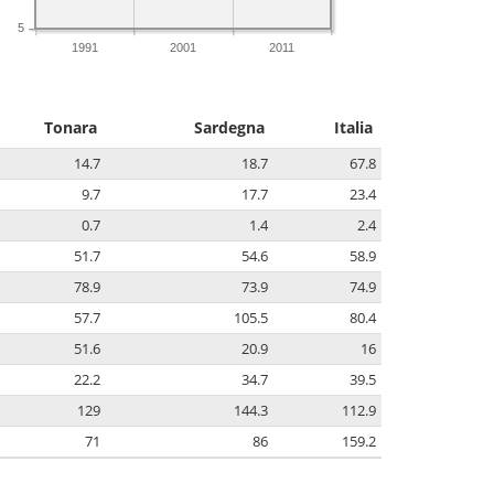
5
1991
2001
2011
Tonara
Sardegna
Italia
14.7
18.7
67.8
9.7
17.7
23.4
0.7
1.4
2.4
51.7
54.6
58.9
78.9
73.9
74.9
57.7
105.5
80.4
51.6
20.9
16
22.2
34.7
39.5
129
144.3
112.9
71
86
159.2