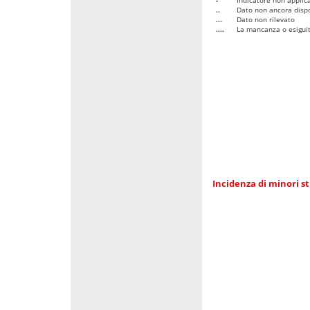
..
Dato non ancora dispo
...
Dato non rilevato
....
La mancanza o esiguità
Incidenza di minori st