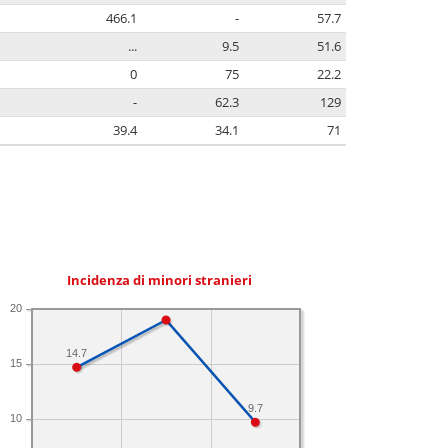
466.1
-
57.7
...
9.5
51.6
0
75
22.2
-
62.3
129
39.4
34.1
71
Incidenza di minori stranieri
20
14.7
15
9.7
10