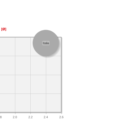
a
[Ø]
Italia
.8
2.0
2.2
2.4
2.6