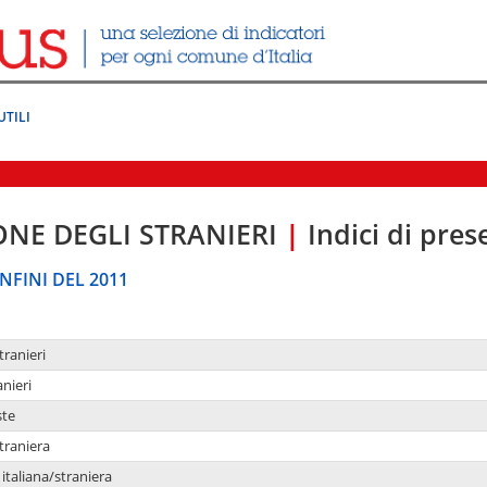
UTILI
ONE DEGLI STRANIERI
|
Indici di pre
NFINI DEL 2011
tranieri
anieri
ste
traniera
taliana/straniera