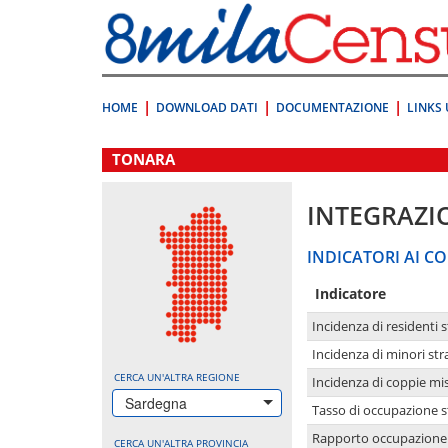
Vai
direttamente
a:
Contenuto
Ricerca
HOME
DOWNLOAD DATI
DOCUMENTAZIONE
LINKS 
.
TONARA
INTEGRAZI
INDICATORI AI CO
Indicatore
Incidenza di residenti s
Incidenza di minori str
CERCA UN'ALTRA REGIONE
Incidenza di coppie mi
Sardegna
Tasso di occupazione s
Rapporto occupazione i
CERCA UN'ALTRA PROVINCIA