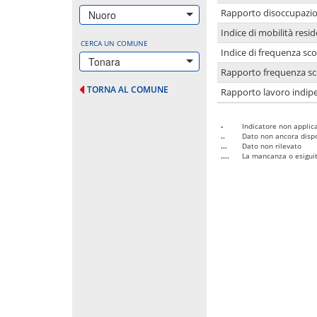
Rapporto disoccupazion
Nuoro
Indice di mobilità resid
CERCA UN COMUNE
Indice di frequenza sco
Tonara
Rapporto frequenza sco
TORNA AL COMUNE
Rapporto lavoro indipe
-
Indicatore non applica
..
Dato non ancora dispo
...
Dato non rilevato
....
La mancanza o esiguità