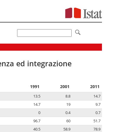
senza ed integrazione
1991
2001
2011
13.5
8.8
14.7
14.7
19
9.7
0
0.4
0.7
96.7
60
51.7
40.5
58.9
78.9