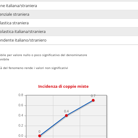
e italiana/straniera
enziale straniera
lastica straniera
lastica italiana/straniera
ndente italiano/straniero
bile per valore nullo o poco significativo del denominatore
nibile
 del fenomeno rende i valori non significativi
Incidenza di coppie miste
0.8
0.7
0.6
0.4
0.4
0.2
0
0.0