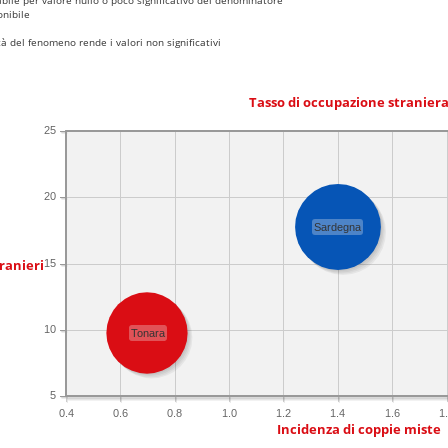
nibile
 del fenomeno rende i valori non significativi
Tasso di occupazione stranier
25
20
Sardegna
ranieri
15
10
Tonara
5
0.4
0.6
0.8
1.0
1.2
1.4
1.6
1
Incidenza di coppie miste