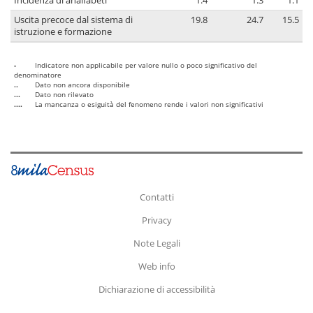
Incidenza di analfabeti
1.4
1.3
1.1
Uscita precoce dal sistema di
19.8
24.7
15.5
istruzione e formazione
-
Indicatore non applicabile per valore nullo o poco significativo del
denominatore
..
Dato non ancora disponibile
...
Dato non rilevato
....
La mancanza o esiguità del fenomeno rende i valori non significativi
Contatti
Privacy
Note Legali
Web info
Dichiarazione di accessibilità