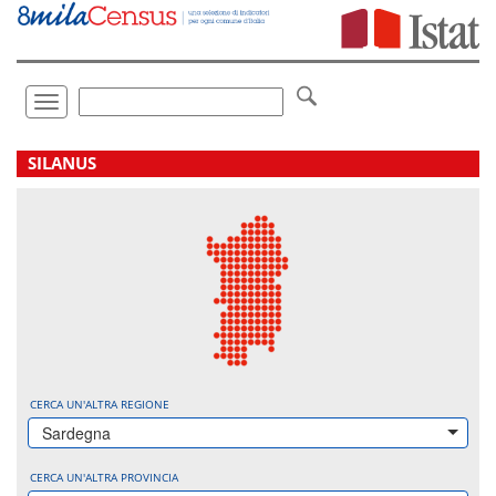
Vai
direttamente
a:
Contenuto
Ricerca
Toggle
navigation
.
SILANUS
CERCA UN'ALTRA REGIONE
Sardegna
CERCA UN'ALTRA PROVINCIA