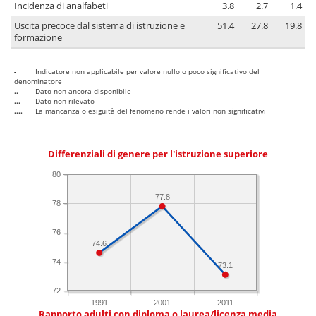
Incidenza di analfabeti
3.8
2.7
1.4
Uscita precoce dal sistema di istruzione e
51.4
27.8
19.8
formazione
-
Indicatore non applicabile per valore nullo o poco significativo del
denominatore
..
Dato non ancora disponibile
...
Dato non rilevato
....
La mancanza o esiguità del fenomeno rende i valori non significativi
Differenziali di genere per l'istruzione superiore
80
77.8
78
76
74.6
74
73.1
72
1991
2001
2011
Rapporto adulti con diploma o laurea/licenza media