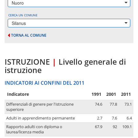
Nuoro
CERCA UN COMUNE
Silanus
TORNA AL COMUNE
ISTRUZIONE
|
Livello generale di
istruzione
INDICATORI AI CONFINI DEL 2011
Indicatore
1991
2001
2011
Differenziali di genere per l'istruzione
74.6
77.8
73.1
superiore
Adulti in apprendimento permanente
2.7
7.6
6.4
Rapporto adulti con diploma o
67.9
92
109.1
laurea/licenza media