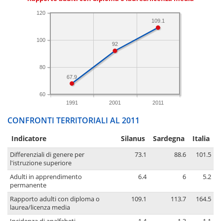
120
109.1
100
92
80
67.9
60
1991
2001
2011
CONFRONTI TERRITORIALI AL 2011
Indicatore
Silanus
Sardegna
Italia
Differenziali di genere per
73.1
88.6
101.5
l'istruzione superiore
Adulti in apprendimento
6.4
6
5.2
permanente
Rapporto adulti con diploma o
109.1
113.7
164.5
laurea/licenza media