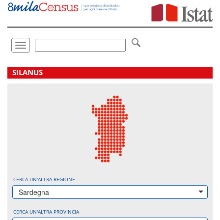
Vai
direttamente
a:
Contenuto
Ricerca
Toggle
navigation
.
SILANUS
CERCA UN'ALTRA REGIONE
Sardegna
CERCA UN'ALTRA PROVINCIA