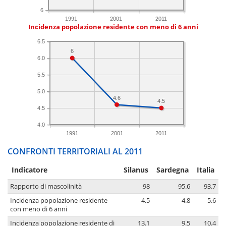
6
1991
2001
2011
Incidenza popolazione residente con meno di 6 anni
6.5
6
6.0
5.5
5.0
4.6
4.5
4.5
4.0
1991
2001
2011
CONFRONTI TERRITORIALI AL 2011
Indicatore
Silanus
Sardegna
Italia
Rapporto di mascolinità
98
95.6
93.7
Incidenza popolazione residente
4.5
4.8
5.6
con meno di 6 anni
Incidenza popolazione residente di
13.1
9.5
10.4