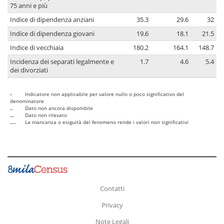
75 anni e più
Indice di dipendenza anziani
35.3
29.6
32
Indice di dipendenza giovani
19.6
18.1
21.5
Indice di vecchiaia
180.2
164.1
148.7
Incidenza dei separati legalmente e
1.7
4.6
5.4
dei divorziati
-
Indicatore non applicabile per valore nullo o poco significativo del
denominatore
..
Dato non ancora disponibile
...
Dato non rilevato
....
La mancanza o esiguità del fenomeno rende i valori non significativi
Contatti
Privacy
Note Legali