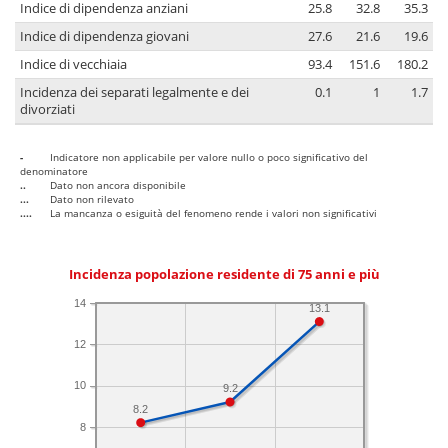
Indice di dipendenza anziani
25.8
32.8
35.3
Indice di dipendenza giovani
27.6
21.6
19.6
Indice di vecchiaia
93.4
151.6
180.2
Incidenza dei separati legalmente e dei
0.1
1
1.7
divorziati
-
Indicatore non applicabile per valore nullo o poco significativo del
denominatore
..
Dato non ancora disponibile
...
Dato non rilevato
....
La mancanza o esiguità del fenomeno rende i valori non significativi
Incidenza popolazione residente di 75 anni e più
14
13.1
12
10
9.2
8.2
8