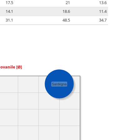
17.5
21
13.6
14.1
18.6
11.4
31.1
48.5
34.7
iovanile
[Ø]
Sardegna