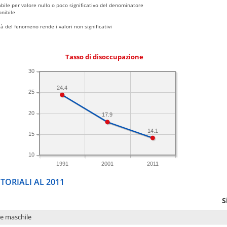
bile per valore nullo o poco significativo del denominatore
nibile
 del fenomeno rende i valori non significativi
Tasso di disoccupazione
30
24.4
25
20
17.9
14.1
15
10
1991
2001
2011
TORIALI AL 2011
S
ne maschile