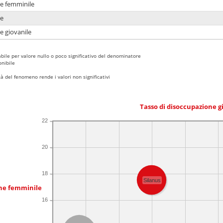
ne femminile
ne
e giovanile
bile per valore nullo o poco significativo del denominatore
nibile
 del fenomeno rende i valori non significativi
Tasso di disoccupazione g
22
20
18
Silanus
one femminile
16