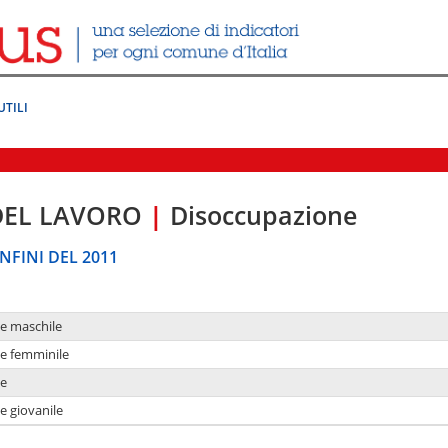
UTILI
DEL LAVORO
|
Disoccupazione
NFINI DEL 2011
ne maschile
ne femminile
ne
e giovanile