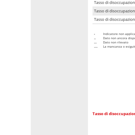
Tasso di disoccupazio
Tasso di disoccupazio
Tasso di disoccupazion
-
Indicatore non applica
..
Dato non ancora dispo
...
Dato non rilevato
....
La mancanza o esiguità
Tasso di disoccupazi