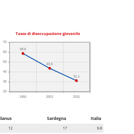
Tasso di disoccupazione giovanile
70
58.6
60
50
43.6
40
31.1
30
20
1991
2001
2011
ilanus
Sardegna
Italia
12
17
9.8