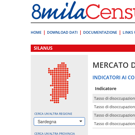
Vai
direttamente
a:
Contenuto
Ricerca
HOME
DOWNLOAD DATI
DOCUMENTAZIONE
LINKS 
.
SILANUS
MERCATO 
INDICATORI AI CO
Indicatore
Tasso di disoccupazio
Tasso di disoccupazio
CERCA UN'ALTRA REGIONE
Tasso di disoccupazio
Sardegna
Tasso di disoccupazion
CERCA UN'ALTRA PROVINCIA