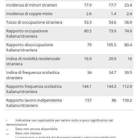
Incidenza di minori stranieri
17.9
17.7
23.4
Incidenza di coppie miste
2.6
1.4
2.4
Tasso di occupazione straniera
53.3
54.6
58.9
Rapporto occupazione
80.5
73.9
74.9
italiana/straniera
Rapporto disoccupazione
79
105.5
80.4
italiana/straniera
Indice di mobilità residenziale
16.9
20.9
16
straniera
Indice di frequenza scolastica
34
34.7
39.5
straniera
Rapporto frequenza scolastica
144.1
144.3
112.9
italiana/straniera
Rapporto lavoro indipendente
157
86
159.2
italiano/straniero
-
Indicatore non applicabile per valore nullo o poco significativo del
denominatore
..
Dato non ancora disponibile
...
Dato non rilevato
....
La mancanza o esiguità del fenomeno rende i valori non significativi