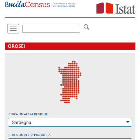
Vai
direttamente
a:
Contenuto
Ricerca
Toggle
navigation
.
OROSEI
CERCA UN'ALTRA REGIONE
Sardegna
CERCA UN'ALTRA PROVINCIA