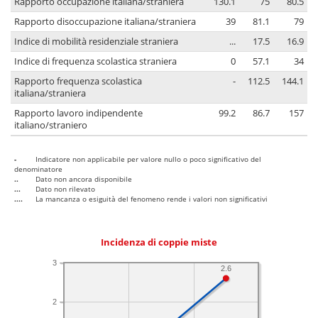
Rapporto occupazione italiana/straniera
130.1
75
80.5
Rapporto disoccupazione italiana/straniera
39
81.1
79
Indice di mobilità residenziale straniera
...
17.5
16.9
Indice di frequenza scolastica straniera
0
57.1
34
Rapporto frequenza scolastica
-
112.5
144.1
italiana/straniera
Rapporto lavoro indipendente
99.2
86.7
157
italiano/straniero
-
Indicatore non applicabile per valore nullo o poco significativo del
denominatore
..
Dato non ancora disponibile
...
Dato non rilevato
....
La mancanza o esiguità del fenomeno rende i valori non significativi
Incidenza di coppie miste
3
2.6
2