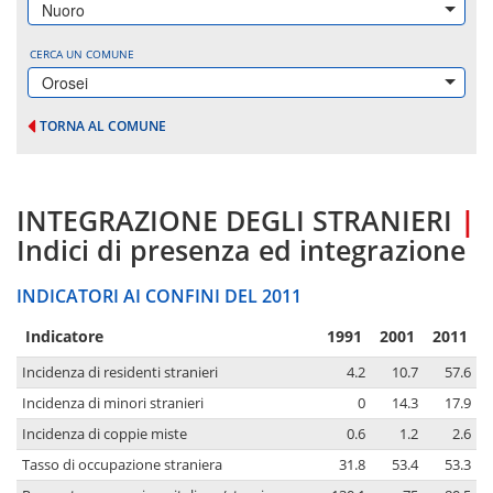
Nuoro
CERCA UN COMUNE
Orosei
TORNA AL COMUNE
INTEGRAZIONE DEGLI STRANIERI
|
Indici di presenza ed integrazione
INDICATORI AI CONFINI DEL 2011
Indicatore
1991
2001
2011
Incidenza di residenti stranieri
4.2
10.7
57.6
Incidenza di minori stranieri
0
14.3
17.9
Incidenza di coppie miste
0.6
1.2
2.6
Tasso di occupazione straniera
31.8
53.4
53.3