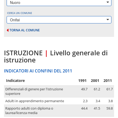
Nuoro
CERCA UN COMUNE
Onifai
TORNA AL COMUNE
ISTRUZIONE
|
Livello generale di
istruzione
INDICATORI AI CONFINI DEL 2011
Indicatore
1991
2001
2011
Differenziali di genere per l'istruzione
49.7
61.2
61.7
superiore
Adulti in apprendimento permanente
2.3
3.4
3.8
Rapporto adulti con diploma o
44.4
41.5
59.8
laurea/licenza media