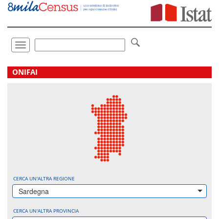
Vai
direttamente
a:
Contenuto
Ricerca
Toggle
navigation
.
ONIFAI
CERCA UN'ALTRA REGIONE
Sardegna
CERCA UN'ALTRA PROVINCIA