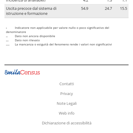
Incidenza di analfabeti
4.2
1.3
1.1
Uscita precoce dal sistema di
54.9
24.7
15.5
istruzione e formazione
-
Indicatore non applicabile per valore nullo o poco significativo del
denominatore
..
Dato non ancora disponibile
...
Dato non rilevato
....
La mancanza o esiguità del fenomeno rende i valori non significativi
Contatti
Privacy
Note Legali
Web info
Dichiarazione di accessibilità