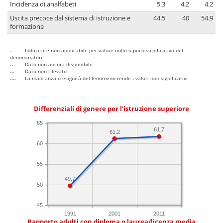
Incidenza di analfabeti
5.3
4.2
4.2
Uscita precoce dal sistema di istruzione e
44.5
40
54.9
formazione
-
Indicatore non applicabile per valore nullo o poco significativo del
denominatore
..
Dato non ancora disponibile
...
Dato non rilevato
....
La mancanza o esiguità del fenomeno rende i valori non significativi
Differenziali di genere per l'istruzione superiore
65
61.7
61.2
60
55
49.7
50
45
1991
2001
2011
Rapporto adulti con diploma o laurea/licenza media