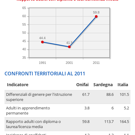
65
59.8
60
55
50
44.4
45
41.5
40
35
1991
2001
2011
CONFRONTI TERRITORIALI AL 2011
Indicatore
Onifai
Sardegna
Italia
Differenziali di genere per l'istruzione
61.7
88.6
101.5
superiore
Adulti in apprendimento
3.8
6
5.2
permanente
Rapporto adulti con diploma o
59.8
113.7
164.5
laurea/licenza media