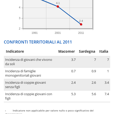
4.1
4
3
2.4
2
1991
2001
2011
CONFRONTI TERRITORIALI AL 2011
Indicatore
Macomer
Sardegna
Italia
Incidenza di giovani che vivono
3.7
7
7
da soli
Incidenza di famiglie
0.7
0.9
1
monogenitoriali giovani
Incidenza di coppie giovani
2.4
2.6
3.4
senza figli
Incidenza di coppie giovani con
5.3
5.6
7.4
figli
-
Indicatore non applicabile per valore nullo o poco significativo del