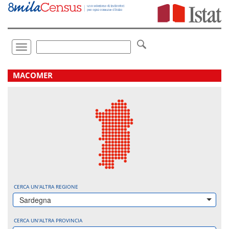
Vai
direttamente
a:
Contenuto
Ricerca
Toggle
navigation
.
MACOMER
CERCA UN'ALTRA REGIONE
Sardegna
CERCA UN'ALTRA PROVINCIA