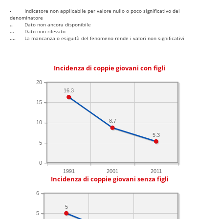
-
Indicatore non applicabile per valore nullo o poco significativo del
denominatore
..
Dato non ancora disponibile
...
Dato non rilevato
....
La mancanza o esiguità del fenomeno rende i valori non significativi
Incidenza di coppie giovani con figli
20
16.3
15
8.7
10
5.3
5
0
1991
2001
2011
Incidenza di coppie giovani senza figli
6
5
5