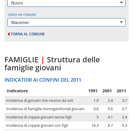
Nuoro
CERCA UN COMUNE
Macomer
TORNA AL COMUNE
FAMIGLIE
|
Struttura delle
famiglie giovani
INDICATORI AI CONFINI DEL 2011
Indicatore
1991
2001
2011
Incidenza di giovani che vivono da soli
1.9
2.4
3.7
Incidenza di famiglie monogenitoriali giovani
0.6
0.6
0.7
Incidenza di coppie giovani senza figli
5
4.1
2.4
Incidenza di coppie giovani con figli
16.3
8.7
5.3