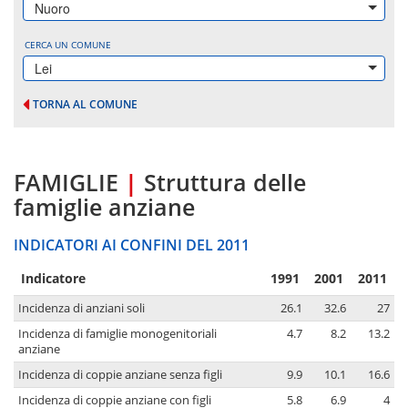
Nuoro
CERCA UN COMUNE
Lei
TORNA AL COMUNE
FAMIGLIE
|
Struttura delle
famiglie anziane
INDICATORI AI CONFINI DEL 2011
Indicatore
1991
2001
2011
Incidenza di anziani soli
26.1
32.6
27
Incidenza di famiglie monogenitoriali
4.7
8.2
13.2
anziane
Incidenza di coppie anziane senza figli
9.9
10.1
16.6
Incidenza di coppie anziane con figli
5.8
6.9
4