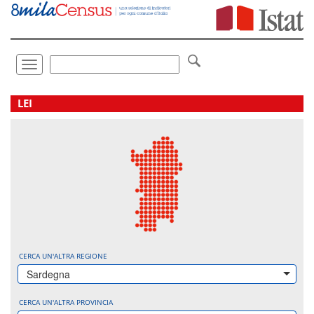
Vai
direttamente
a:
Contenuto
Ricerca
Toggle
navigation
.
LEI
CERCA UN'ALTRA REGIONE
Sardegna
CERCA UN'ALTRA PROVINCIA