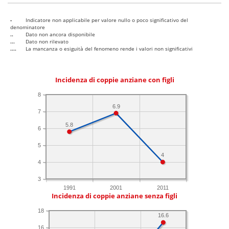
-
Indicatore non applicabile per valore nullo o poco significativo del
denominatore
..
Dato non ancora disponibile
...
Dato non rilevato
....
La mancanza o esiguità del fenomeno rende i valori non significativi
Incidenza di coppie anziane con figli
8
6.9
7
5.8
6
5
4
4
3
1991
2001
2011
Incidenza di coppie anziane senza figli
18
16.6
16