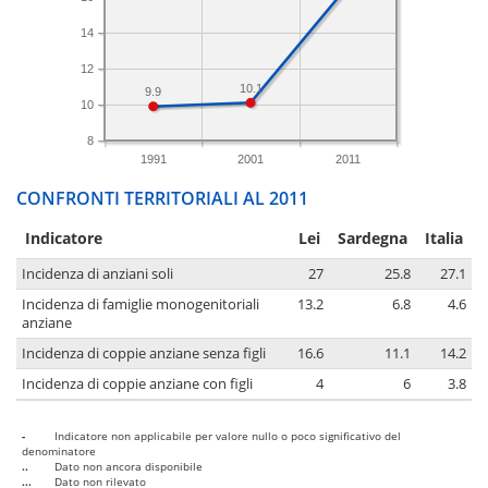
14
12
10.1
9.9
10
8
1991
2001
2011
CONFRONTI TERRITORIALI AL 2011
Indicatore
Lei
Sardegna
Italia
Incidenza di anziani soli
27
25.8
27.1
Incidenza di famiglie monogenitoriali
13.2
6.8
4.6
anziane
Incidenza di coppie anziane senza figli
16.6
11.1
14.2
Incidenza di coppie anziane con figli
4
6
3.8
-
Indicatore non applicabile per valore nullo o poco significativo del
denominatore
..
Dato non ancora disponibile
...
Dato non rilevato