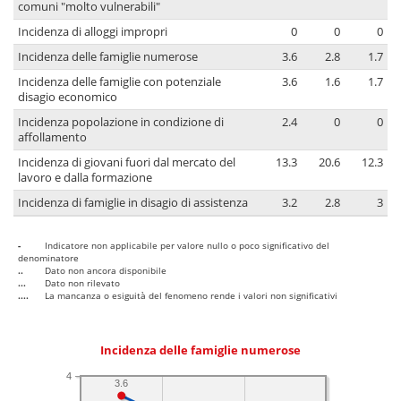
comuni "molto vulnerabili"
Incidenza di alloggi impropri
0
0
0
Incidenza delle famiglie numerose
3.6
2.8
1.7
Incidenza delle famiglie con potenziale
3.6
1.6
1.7
disagio economico
Incidenza popolazione in condizione di
2.4
0
0
affollamento
Incidenza di giovani fuori dal mercato del
13.3
20.6
12.3
lavoro e dalla formazione
Incidenza di famiglie in disagio di assistenza
3.2
2.8
3
-
Indicatore non applicabile per valore nullo o poco significativo del
denominatore
..
Dato non ancora disponibile
...
Dato non rilevato
....
La mancanza o esiguità del fenomeno rende i valori non significativi
Incidenza delle famiglie numerose
4
3.6