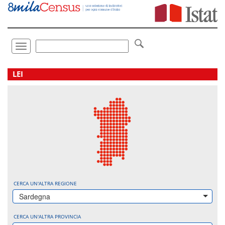
Vai
direttamente
a:
Contenuto
Ricerca
Toggle
navigation
.
LEI
CERCA UN'ALTRA REGIONE
Sardegna
CERCA UN'ALTRA PROVINCIA