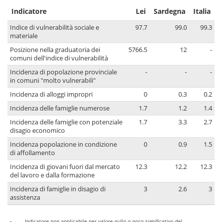
Indicatore
Lei
Sardegna
Italia
Indice di vulnerabilità sociale e
97.7
99.0
99.3
materiale
Posizione nella graduatoria dei
5766.5
12
-
comuni dell'indice di vulnerabilità
Incidenza di popolazione provinciale
-
-
-
in comuni "molto vulnerabili"
Incidenza di alloggi impropri
0
0.3
0.2
Incidenza delle famiglie numerose
1.7
1.2
1.4
Incidenza delle famiglie con potenziale
1.7
3.3
2.7
disagio economico
Incidenza popolazione in condizione
0
0.9
1.5
di affollamento
Incidenza di giovani fuori dal mercato
12.3
12.2
12.3
del lavoro e dalla formazione
Incidenza di famiglie in disagio di
3
2.6
3
assistenza
-
Indicatore non applicabile per valore nullo o poco significativo del