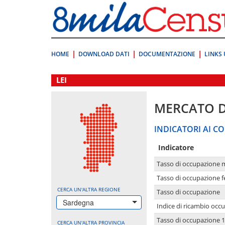
Vai
direttamente
a:
Contenuto
Ricerca
HOME
DOWNLOAD DATI
DOCUMENTAZIONE
LINKS 
.
LEI
MERCATO 
INDICATORI AI CO
Indicatore
Tasso di occupazione 
Tasso di occupazione 
CERCA UN'ALTRA REGIONE
Tasso di occupazione
Sardegna
Indice di ricambio occ
Tasso di occupazione 1
CERCA UN'ALTRA PROVINCIA