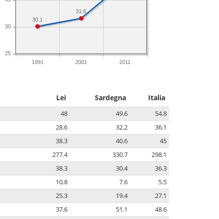
31.6
30.1
30
25
1991
2001
2011
Lei
Sardegna
Italia
48
49.6
54.8
28.6
32.2
36.1
38.3
40.6
45
277.4
330.7
298.1
38.3
30.4
36.3
10.8
7.6
5.5
25.3
19.4
27.1
37.6
51.1
48.6