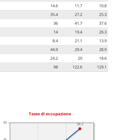
14.6
11.7
10.8
35.4
27.2
25.3
36
41.7
37.6
14
19.4
26.3
8.4
21.1
13.9
44.9
29.4
28.9
24.2
20
18.6
98
122.6
129.1
Tasso di occupazione
40
38.3
35