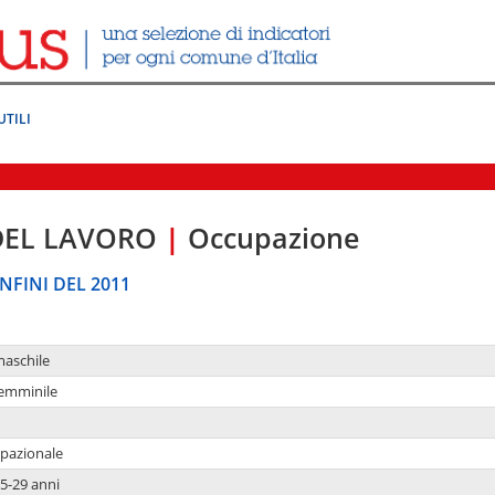
UTILI
DEL LAVORO
|
Occupazione
NFINI DEL 2011
maschile
femminile
upazionale
5-29 anni