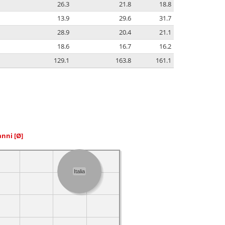
26.3
21.8
18.8
13.9
29.6
31.7
28.9
20.4
21.1
18.6
16.7
16.2
129.1
163.8
161.1
 anni
[Ø]
Italia