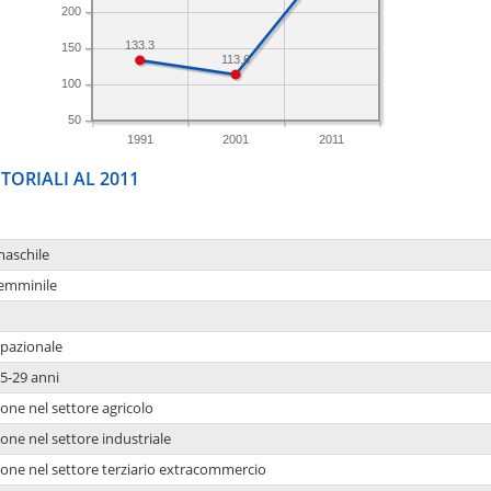
200
133.3
150
113.6
100
50
1991
2001
2011
TORIALI AL 2011
maschile
femminile
upazionale
5-29 anni
one nel settore agricolo
one nel settore industriale
ione nel settore terziario extracommercio