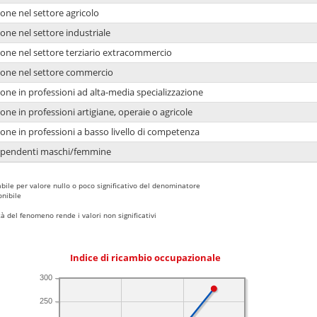
one nel settore agricolo
one nel settore industriale
ione nel settore terziario extracommercio
ione nel settore commercio
one in professioni ad alta-media specializzazione
one in professioni artigiane, operaie o agricole
one in professioni a basso livello di competenza
dipendenti maschi/femmine
bile per valore nullo o poco significativo del denominatore
nibile
 del fenomeno rende i valori non significativi
Indice di ricambio occupazionale
300
250