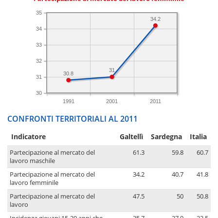
35
34.2
34
33
32
31
30.8
31
30
1991
2001
2011
CONFRONTI TERRITORIALI AL 2011
Indicatore
Galtellì
Sardegna
Italia
Partecipazione al mercato del
61.3
59.8
60.7
lavoro maschile
Partecipazione al mercato del
34.2
40.7
41.8
lavoro femminile
Partecipazione al mercato del
47.5
50
50.8
lavoro