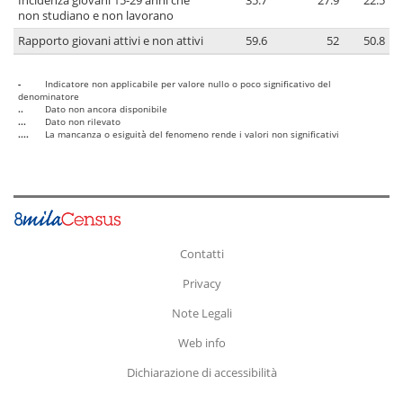
Incidenza giovani 15-29 anni che
35.7
27.9
22.5
non studiano e non lavorano
Rapporto giovani attivi e non attivi
59.6
52
50.8
-
Indicatore non applicabile per valore nullo o poco significativo del
denominatore
..
Dato non ancora disponibile
...
Dato non rilevato
....
La mancanza o esiguità del fenomeno rende i valori non significativi
Contatti
Privacy
Note Legali
Web info
Dichiarazione di accessibilità