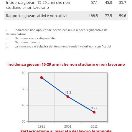
Incidenza giovani 15-29 anni che non
57.1
45.3
35.7
studiano e non lavorano
Rapporto giovani attivi e non attivi
188.5
77.5
59.6
-
Indicatore non applicabile per valore nullo o poco significativo del
denominatore
..
Dato non ancora disponibile
...
Dato non rilevato
....
La mancanza o esiguità del fenomeno rende i valori non significativi
Incidenza giovani 15-29 anni che non studiano e non lavorano
60
50
45.3
40
35.7
30
1991
2001
2011
Partecipazione al mercato del lavoro femminile