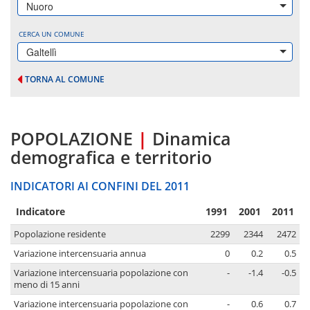
Nuoro
CERCA UN COMUNE
Galtellì
TORNA AL COMUNE
POPOLAZIONE
|
Dinamica
demografica e territorio
INDICATORI AI CONFINI DEL 2011
Indicatore
1991
2001
2011
Popolazione residente
2299
2344
2472
Variazione intercensuaria annua
0
0.2
0.5
Variazione intercensuaria popolazione con
-
-1.4
-0.5
meno di 15 anni
Variazione intercensuaria popolazione con
-
0.6
0.7