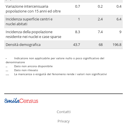
Variazione intercensuaria
0.7
0.2
0.4
popolazione con 15 anni ed oltre
Incidenza superficie centri e
1
2.4
6.4
nuclei abitati
Incidenza della popolazione
8.3
7.4
9
residente nei nuclei e case sparse
Densità demografica
43.7
68
196.8
-
Indicatore non applicabile per valore nullo o poco significativo del
denominatore
..
Dato non ancora disponibile
...
Dato non rilevato
....
La mancanza o esiguità del fenomeno rende i valori non significativi
Contatti
Privacy