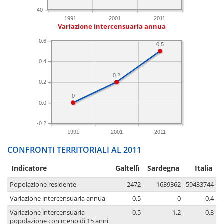
40
1991
2001
2011
Variazione intercensuaria annua
0.6
0.5
0.4
0.2
0.2
0
0.0
-0.2
1991
2001
2011
CONFRONTI TERRITORIALI AL 2011
Indicatore
Galtellì
Sardegna
Italia
Popolazione residente
2472
1639362
59433744
Variazione intercensuaria annua
0.5
0
0.4
Variazione intercensuaria
-0.5
-1.2
0.3
popolazione con meno di 15 anni