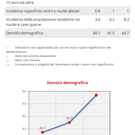
15 anni ed oltre
Incidenza superficie centri e nuclei abitati
0.9
1
1
Incidenza della popolazione residente nei
3.4
6.2
8.3
nuclei e case sparse
Densità demografica
40.7
41.5
43.7
-
Indicatore non applicabile per valore nullo o poco significativo del
denominatore
..
Dato non ancora disponibile
...
Dato non rilevato
....
La mancanza o esiguità del fenomeno rende i valori non significativi
Densità demografica
44
43
42
41.5
40.7
41