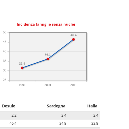
Incidenza famiglie senza nuclei
50
46.4
45
40
36.1
35
31.4
30
25
1991
2001
2011
Desulo
Sardegna
Italia
2.2
2.4
2.4
46.4
34.8
33.8