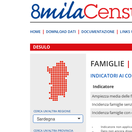
Vai
direttamente
a:
Contenuto
Ricerca
HOME
DOWNLOAD DATI
DOCUMENTAZIONE
LINKS 
.
DESULO
FAMIGLIE
|
INDICATORI AI CO
Indicatore
Ampiezza media delle f
Incidenza famiglie senz
CERCA UN'ALTRA REGIONE
Incidenza famiglie con 
Sardegna
-
Indicatore non applica
CERCA UN'ALTRA PROVINCIA
..
Dato non ancora dispo