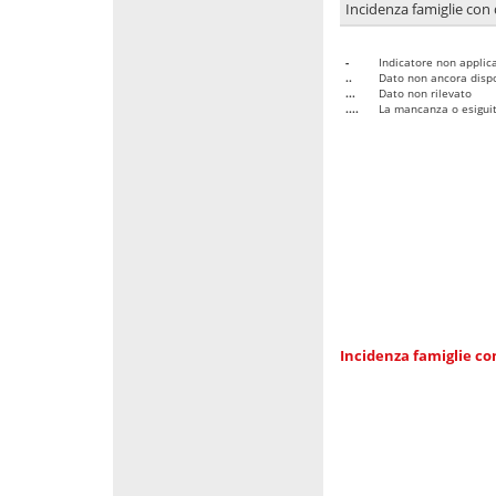
Incidenza famiglie con 
-
Indicatore non applica
..
Dato non ancora dispo
...
Dato non rilevato
....
La mancanza o esiguità
Incidenza famiglie co