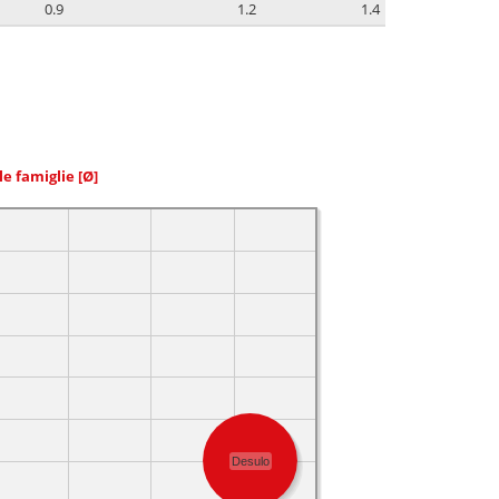
0.9
1.2
1.4
le famiglie
[Ø]
Desulo