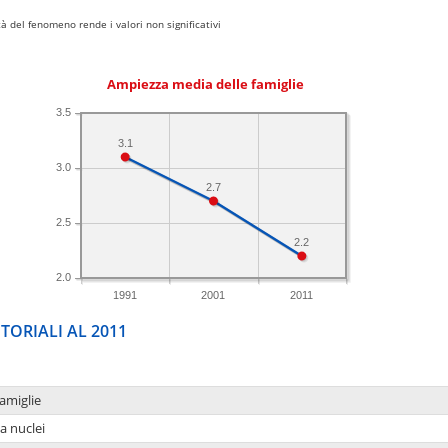
 del fenomeno rende i valori non significativi
Ampiezza media delle famiglie
3.5
3.1
3.0
2.7
2.5
2.2
2.0
1991
2001
2011
TORIALI AL 2011
amiglie
a nuclei