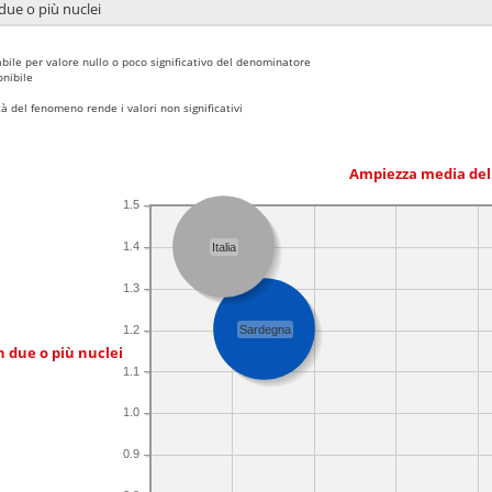
due o più nuclei
bile per valore nullo o poco significativo del denominatore
nibile
 del fenomeno rende i valori non significativi
Ampiezza media del
1.5
1.4
Italia
1.3
1.2
Sardegna
n due o più nuclei
1.1
1.0
0.9