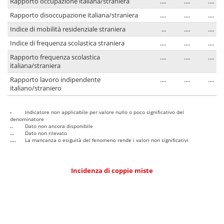
Rapporto occupazione italiana/straniera
....
....
....
Rapporto disoccupazione italiana/straniera
....
....
....
Indice di mobilità residenziale straniera
...
....
....
Indice di frequenza scolastica straniera
....
....
....
Rapporto frequenza scolastica
....
....
....
italiana/straniera
Rapporto lavoro indipendente
....
....
....
italiano/straniero
-
Indicatore non applicabile per valore nullo o poco significativo del
denominatore
..
Dato non ancora disponibile
...
Dato non rilevato
....
La mancanza o esiguità del fenomeno rende i valori non significativi
Incidenza di coppie miste