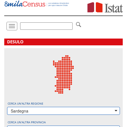
Vai
direttamente
a:
Contenuto
Ricerca
Toggle
navigation
.
DESULO
CERCA UN'ALTRA REGIONE
Sardegna
CERCA UN'ALTRA PROVINCIA