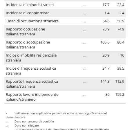
Incidenza di minori stranieri
....
17.7
23.4
Incidenza di coppie miste
....
1.4
2.4
Tasso di occupazione straniera
....
54.6
58.9
Rapporto occupazione
....
73.9
74.9
italiana/straniera
Rapporto disoccupazione
....
105.5
80.4
italiana/straniera
Indice di mobilità residenziale
....
20.9
16
straniera
Indice di frequenza scolastica
....
34.7
39.5
straniera
Rapporto frequenza scolastica
....
144.3
112.9
italiana/straniera
Rapporto lavoro indipendente
....
86
159.2
italiano/straniero
-
Indicatore non applicabile per valore nullo o poco significativo del
denominatore
..
Dato non ancora disponibile
...
Dato non rilevato
....
La mancanza o esiguità del fenomeno rende i valori non significativi