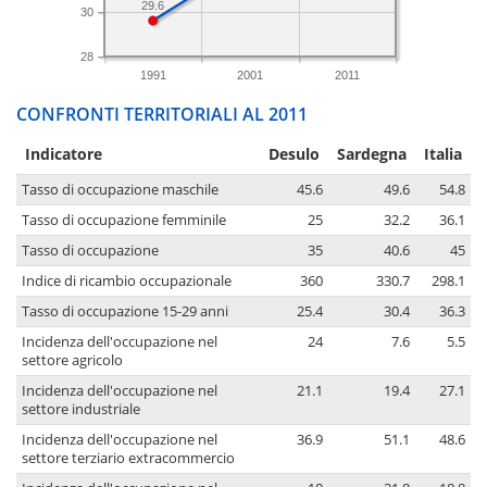
29.6
30
28
1991
2001
2011
CONFRONTI TERRITORIALI AL 2011
Indicatore
Desulo
Sardegna
Italia
Tasso di occupazione maschile
45.6
49.6
54.8
Tasso di occupazione femminile
25
32.2
36.1
Tasso di occupazione
35
40.6
45
Indice di ricambio occupazionale
360
330.7
298.1
Tasso di occupazione 15-29 anni
25.4
30.4
36.3
Incidenza dell'occupazione nel
24
7.6
5.5
settore agricolo
Incidenza dell'occupazione nel
21.1
19.4
27.1
settore industriale
Incidenza dell'occupazione nel
36.9
51.1
48.6
settore terziario extracommercio