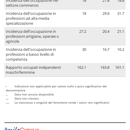
Incidenza dell'occupazione nel
18
21.8
18.8
settore commercio
Incidenza dell'occupazione in
18
29.6
31.7
professioni ad alta-media
specializzazione
Incidenza dell'occupazione in
27.2
20.4
21.1
professioni artigiane, operaie o
agricole
Incidenza dell'occupazione in
30
16.7
16.2
professioni a basso livello di
competenza
Rapporto occupati indipendenti
162.1
163.8
161.1
maschi/femmine
-
Indicatore non applicabile per valore nullo o poco significativo del
denominatore
..
Dato non ancora disponibile
...
Dato non rilevato
....
La mancanza o esiguità del fenomeno rende i valori non significativi