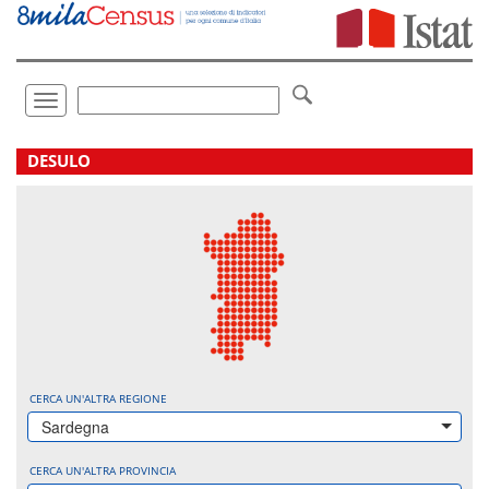
Vai
direttamente
a:
Contenuto
Ricerca
Toggle
navigation
.
DESULO
CERCA UN'ALTRA REGIONE
Sardegna
CERCA UN'ALTRA PROVINCIA