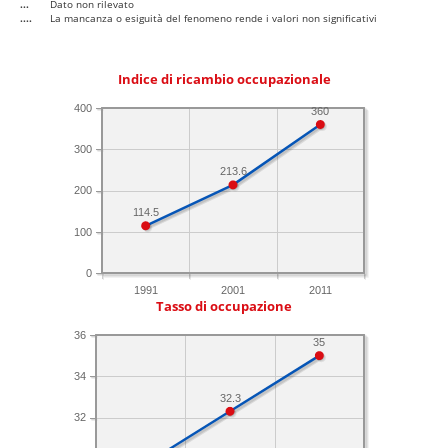
...
Dato non rilevato
....
La mancanza o esiguità del fenomeno rende i valori non significativi
Indice di ricambio occupazionale
400
360
300
213.6
200
114.5
100
0
1991
2001
2011
Tasso di occupazione
36
35
34
32.3
32