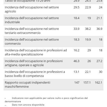
Tasso di occupazione 15-29 anni
24.9
24.5
25.4
Incidenza dell'occupazione nel settore
29.5
22.9
24
agricolo
Incidenza dell'occupazione nel settore
18.4
19
21.1
industriale
Incidenza dell'occupazione nel settore
33.9
38.2
36.9
terziario extracommercio
Incidenza dell'occupazione nel settore
18.3
19.9
18
commercio
Incidenza dell'occupazione in professioni ad
16.2
29
18
alta-media specializzazione
Incidenza dell'occupazione in professioni
46.3
26
27.2
artigiane, operaie o agricole
Incidenza dell'occupazione in professioni a
13.1
22.1
30
basso livello di competenza
Rapporto occupati indipendenti
147
157.1
162.1
maschi/femmine
-
Indicatore non applicabile per valore nullo o poco significativo del
denominatore
..
Dato non ancora disponibile