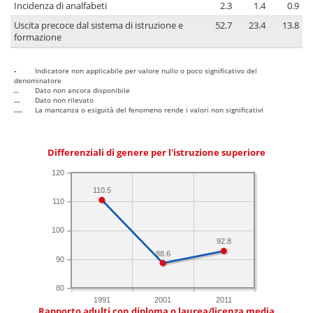
Incidenza di analfabeti
2.3
1.4
0.9
Uscita precoce dal sistema di istruzione e
52.7
23.4
13.8
formazione
-
Indicatore non applicabile per valore nullo o poco significativo del
denominatore
..
Dato non ancora disponibile
...
Dato non rilevato
....
La mancanza o esiguità del fenomeno rende i valori non significativi
Differenziali di genere per l'istruzione superiore
120
110.5
110
100
92.8
88.6
90
80
1991
2001
2011
Rapporto adulti con diploma o laurea/licenza media