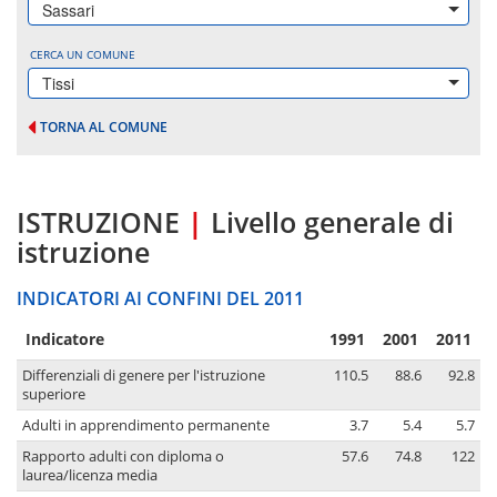
Sassari
CERCA UN COMUNE
Tissi
TORNA AL COMUNE
ISTRUZIONE
|
Livello generale di
istruzione
INDICATORI AI CONFINI DEL 2011
Indicatore
1991
2001
2011
Differenziali di genere per l'istruzione
110.5
88.6
92.8
superiore
Adulti in apprendimento permanente
3.7
5.4
5.7
Rapporto adulti con diploma o
57.6
74.8
122
laurea/licenza media