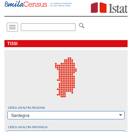
Vai
direttamente
a:
Contenuto
Ricerca
Toggle
navigation
.
TISSI
CERCA UN'ALTRA REGIONE
Sardegna
CERCA UN'ALTRA PROVINCIA