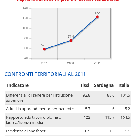
140
122
120
100
74.8
80
57.6
60
40
1991
2001
2011
CONFRONTI TERRITORIALI AL 2011
Indicatore
Tissi
Sardegna
Italia
Differenziali di genere per l'istruzione
92.8
88.6
101.5
superiore
Adulti in apprendimento permanente
5.7
6
5.2
Rapporto adulti con diploma o
122
113.7
164.5
laurea/licenza media
Incidenza di analfabeti
0.9
1.3
1.1