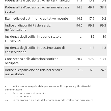
Potenzialità d'uso abitativo nei centri abitati
11.1
15.8
15.8
Potenzialità d'uso abitativo nei nuclei e case
14.3
49.1
38.1
sparse
Età media del patrimonio abitativo recente
14.2
17.9
19.2
Indice di disponibilità dei servizi
94.5
99.3
99.3
nell'abitazione
Incidenza degli edifici in buono stato di
...
85
89
conservazione
Incidenza degli edifici in pessimo stato di
...
1.4
1.3
conservazione
Consistenza delle abitazioni storiche
28.7
17.9
13.1
occupate
Indice di espansione edilizia nei centri e
1.6
6.6
24.2
nuclei abitati
-
Indicatore non applicabile per valore nullo o poco significativo del
denominatore
..
Dato non ancora disponibile
...
Dato non rilevato
....
La mancanza o esiguità del fenomeno rende i valori non significativi