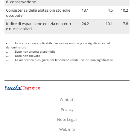
di conservazione
Consistenza delle abitazioni storiche
13.1
4.5
10.2
occupate
Indice di espansione edilizia nei centri
24.2
10.1
7.8
e nuclei abitati
-
Indicatore non applicabile per valore nullo o poco significativo del
denominatore
..
Dato non ancora disponibile
...
Dato non rilevato
....
La mancanza o esiguità del fenomeno rende i valori non significativi
Contatti
Privacy
Note Legali
Web info