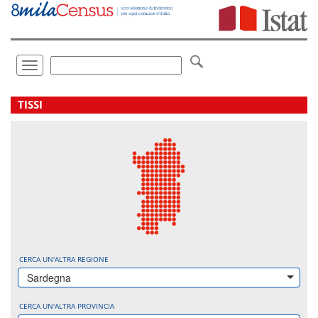
Vai
direttamente
a:
Contenuto
Ricerca
Toggle
navigation
.
TISSI
CERCA UN'ALTRA REGIONE
Sardegna
CERCA UN'ALTRA PROVINCIA