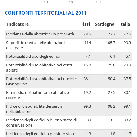
1991
2001
2011
CONFRONTI TERRITORIALI AL 2011
Indicatore
Tissi
Sardegna
Italia
Incidenza delle abitazioni in proprietà
78.5
77.7
72.5
Superficie media delle abitazioni
114
105.7
99.3
occupate
Potenzialità d'uso degli edifici
4.1
6.1
5.1
Potenzialità d'uso abitativo nei centri
15.8
25.8
20.9
abitati
Potenzialità d'uso abitativo nei nuclei e
38.1
50.4
37.5
case sparse
Età media del patrimonio abitativo
19.2
27.5
30.1
recente
Indice di disponibilità dei servizi
99.3
98.2
99.1
nell'abitazione
Incidenza degli edifici in buono stato di
89
83
83.2
conservazione
Incidenza degli edifici in pessimo stato
1.3
1.8
1.7