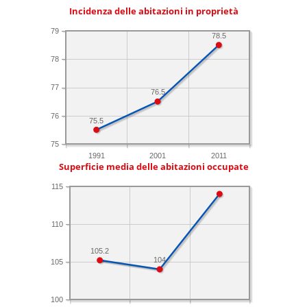
Incidenza delle abitazioni in proprietà
79
78.5
78
77
76.5
76
75.5
75
1991
2001
2011
Superficie media delle abitazioni occupate
115
110
105.2
104
105
100