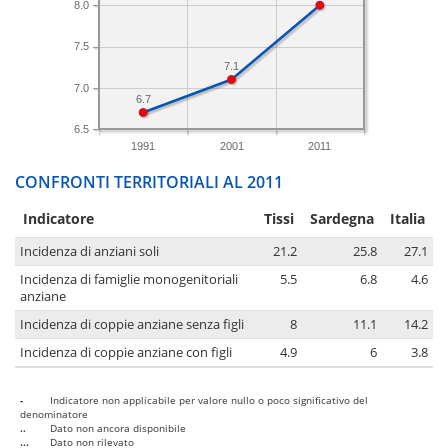
8.0
7.5
7.1
7.0
6.7
6.5
1991
2001
2011
CONFRONTI TERRITORIALI AL 2011
Indicatore
Tissi
Sardegna
Italia
Incidenza di anziani soli
21.2
25.8
27.1
Incidenza di famiglie monogenitoriali
5.5
6.8
4.6
anziane
Incidenza di coppie anziane senza figli
8
11.1
14.2
Incidenza di coppie anziane con figli
4.9
6
3.8
-
Indicatore non applicabile per valore nullo o poco significativo del
denominatore
..
Dato non ancora disponibile
...
Dato non rilevato