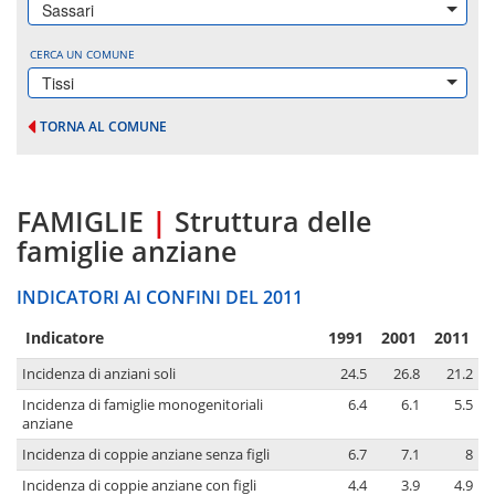
Sassari
CERCA UN COMUNE
Tissi
TORNA AL COMUNE
FAMIGLIE
|
Struttura delle
famiglie anziane
INDICATORI AI CONFINI DEL 2011
Indicatore
1991
2001
2011
Incidenza di anziani soli
24.5
26.8
21.2
Incidenza di famiglie monogenitoriali
6.4
6.1
5.5
anziane
Incidenza di coppie anziane senza figli
6.7
7.1
8
Incidenza di coppie anziane con figli
4.4
3.9
4.9