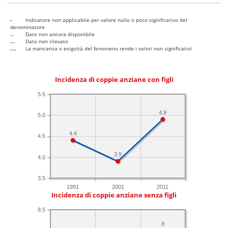
-
Indicatore non applicabile per valore nullo o poco significativo del
denominatore
..
Dato non ancora disponibile
...
Dato non rilevato
....
La mancanza o esiguità del fenomeno rende i valori non significativi
Incidenza di coppie anziane con figli
5.5
4.9
5.0
4.4
4.5
3.9
4.0
3.5
1991
2001
2011
Incidenza di coppie anziane senza figli
8.5
8