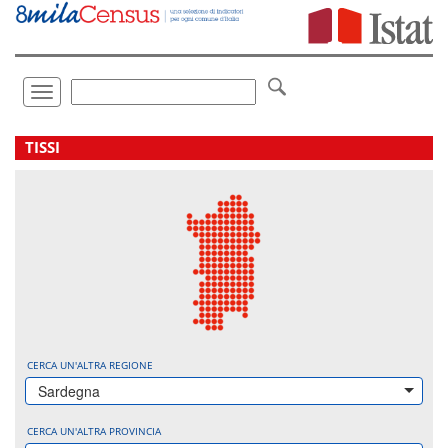
Vai
direttamente
a:
Contenuto
Ricerca
Toggle
navigation
.
TISSI
CERCA UN'ALTRA REGIONE
Sardegna
CERCA UN'ALTRA PROVINCIA