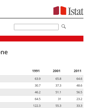
one
1991
2001
2011
63.9
65.8
64.6
30.7
37.3
48.6
46.2
51.1
56.5
64.5
31
23.2
122.3
55.3
33.3