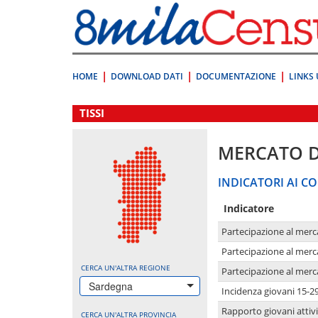
Vai
direttamente
a:
Contenuto
Ricerca
HOME
DOWNLOAD DATI
DOCUMENTAZIONE
LINKS 
.
TISSI
MERCATO 
INDICATORI AI CO
Indicatore
Partecipazione al merc
Partecipazione al merc
CERCA UN'ALTRA REGIONE
Partecipazione al merc
Sardegna
Incidenza giovani 15-2
Rapporto giovani attivi
CERCA UN'ALTRA PROVINCIA