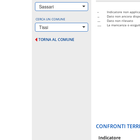
Sassari
-
Indicatore non applica
..
Dato non ancora dispo
CERCA UN COMUNE
...
Dato non rilevato
....
La mancanza o esiguità
Tissi
TORNA AL COMUNE
CONFRONTI TERRI
Indicatore