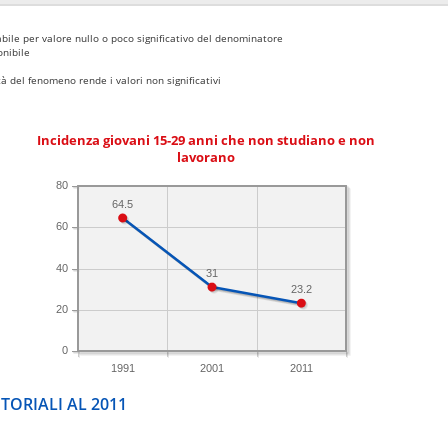
bile per valore nullo o poco significativo del denominatore
nibile
 del fenomeno rende i valori non significativi
Incidenza giovani 15-29 anni che non studiano e non
lavorano
80
64.5
60
40
31
23.2
20
0
1991
2001
2011
TORIALI AL 2011