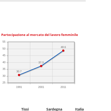
Partecipazione al mercato del lavoro femminile
55
48.6
50
45
40
37.3
35
30.7
30
25
1991
2001
2011
Tissi
Sardegna
Italia