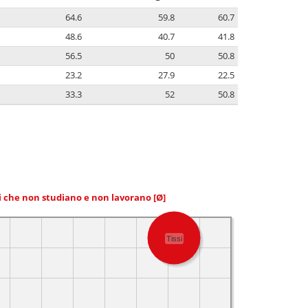
64.6
59.8
60.7
48.6
40.7
41.8
56.5
50
50.8
23.2
27.9
22.5
33.3
52
50.8
ni che non studiano e non lavorano
[Ø]
Tissi