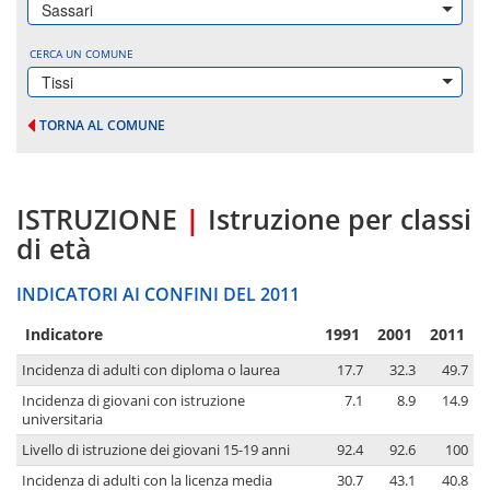
Sassari
CERCA UN COMUNE
Tissi
TORNA AL COMUNE
ISTRUZIONE
|
Istruzione per classi
di età
INDICATORI AI CONFINI DEL 2011
Indicatore
1991
2001
2011
Incidenza di adulti con diploma o laurea
17.7
32.3
49.7
Incidenza di giovani con istruzione
7.1
8.9
14.9
universitaria
Livello di istruzione dei giovani 15-19 anni
92.4
92.6
100
Incidenza di adulti con la licenza media
30.7
43.1
40.8