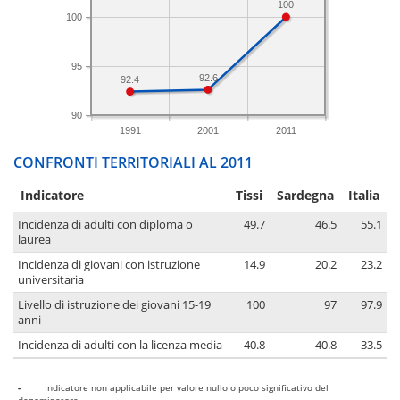
100
100
95
92.6
92.4
90
1991
2001
2011
CONFRONTI TERRITORIALI AL 2011
Indicatore
Tissi
Sardegna
Italia
Incidenza di adulti con diploma o
49.7
46.5
55.1
laurea
Incidenza di giovani con istruzione
14.9
20.2
23.2
universitaria
Livello di istruzione dei giovani 15-19
100
97
97.9
anni
Incidenza di adulti con la licenza media
40.8
40.8
33.5
-
Indicatore non applicabile per valore nullo o poco significativo del