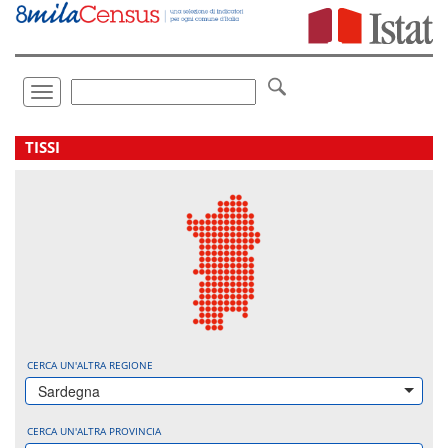
Vai
direttamente
a:
Contenuto
Ricerca
Toggle
navigation
.
TISSI
CERCA UN'ALTRA REGIONE
Sardegna
CERCA UN'ALTRA PROVINCIA