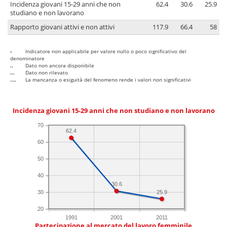
Incidenza giovani 15-29 anni che non
62.4
30.6
25.9
studiano e non lavorano
Rapporto giovani attivi e non attivi
117.9
66.4
58
-
Indicatore non applicabile per valore nullo o poco significativo del
denominatore
..
Dato non ancora disponibile
...
Dato non rilevato
....
La mancanza o esiguità del fenomeno rende i valori non significativi
Incidenza giovani 15-29 anni che non studiano e non lavorano
70
62.4
60
50
40
30.6
30
25.9
20
1991
2001
2011
Partecipazione al mercato del lavoro femminile