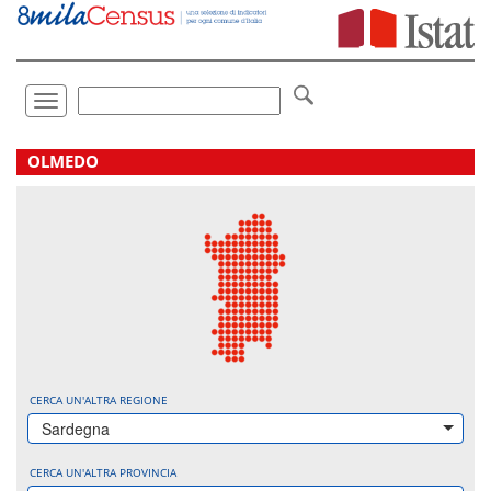
Vai
direttamente
a:
Contenuto
Ricerca
Toggle
navigation
.
OLMEDO
CERCA UN'ALTRA REGIONE
Sardegna
CERCA UN'ALTRA PROVINCIA