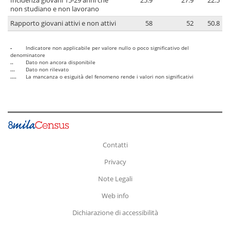
Incidenza giovani 15-29 anni che
25.9
27.9
22.5
non studiano e non lavorano
Rapporto giovani attivi e non attivi
58
52
50.8
-
Indicatore non applicabile per valore nullo o poco significativo del
denominatore
..
Dato non ancora disponibile
...
Dato non rilevato
....
La mancanza o esiguità del fenomeno rende i valori non significativi
Contatti
Privacy
Note Legali
Web info
Dichiarazione di accessibilità