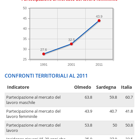
50
43.9
45
40
35
32.5
30
27.6
25
1991
2001
2011
CONFRONTI TERRITORIALI AL 2011
Indicatore
Olmedo
Sardegna
Italia
Partecipazione al mercato del
63.8
59.8
60.7
lavoro maschile
Partecipazione al mercato del
43.9
40.7
41.8
lavoro femminile
Partecipazione al mercato del
53.8
50
50.8
lavoro