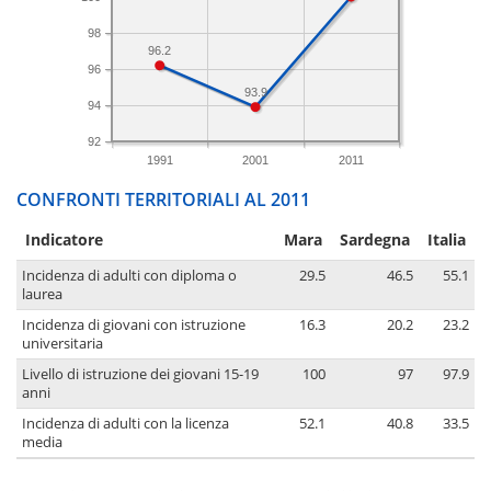
98
96.2
96
93.9
94
92
1991
2001
2011
CONFRONTI TERRITORIALI AL 2011
Indicatore
Mara
Sardegna
Italia
Incidenza di adulti con diploma o
29.5
46.5
55.1
laurea
Incidenza di giovani con istruzione
16.3
20.2
23.2
universitaria
Livello di istruzione dei giovani 15-19
100
97
97.9
anni
Incidenza di adulti con la licenza
52.1
40.8
33.5
media