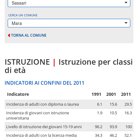
Sassari
CERCA UN COMUNE
Mara
TORNA AL COMUNE
ISTRUZIONE
|
Istruzione per classi
di età
INDICATORI AI CONFINI DEL 2011
Indicatore
1991
2001
2011
Incidenza di adulti con diploma o laurea
6.1
15.6
29.5
Incidenza di giovani con istruzione
1.9
10.5
16.3
universitaria
Livello di istruzione dei giovani 15-19 anni
96.2
93.9
100
Incidenza di adulti con la licenza media
34.3
46.2
52.1