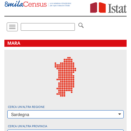
Vai
direttamente
a:
Contenuto
Ricerca
Toggle
navigation
.
MARA
CERCA UN'ALTRA REGIONE
Sardegna
CERCA UN'ALTRA PROVINCIA