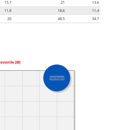
15.7
21
13.6
11.8
18.6
11.4
20
48.5
34.7
iovanile
[Ø]
Sardegna