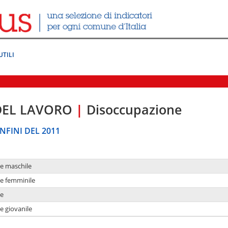
UTILI
DEL LAVORO
|
Disoccupazione
NFINI DEL 2011
ne maschile
ne femminile
ne
e giovanile