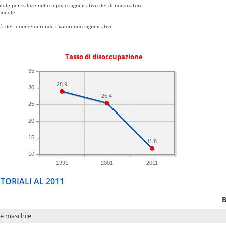
bile per valore nullo o poco significativo del denominatore
nibile
 del fenomeno rende i valori non significativi
Tasso di disoccupazione
35
28.9
30
25.4
25
20
15
11.8
10
1991
2001
2011
TORIALI AL 2011
B
ne maschile