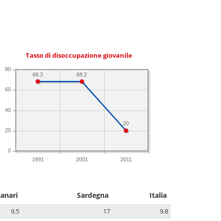
Tasso di disoccupazione giovanile
80
68.3
68.2
60
40
20
20
0
1991
2001
2011
anari
Sardegna
Italia
9.5
17
9.8