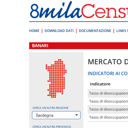
Vai
direttamente
a:
Contenuto
Ricerca
HOME
DOWNLOAD DATI
DOCUMENTAZIONE
LINKS 
.
BANARI
MERCATO 
INDICATORI AI CO
Indicatore
Tasso di disoccupazio
Tasso di disoccupazio
CERCA UN'ALTRA REGIONE
Tasso di disoccupazio
Sardegna
Tasso di disoccupazion
CERCA UN'ALTRA PROVINCIA