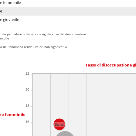
ne femminile
ne
e giovanile
bile per valore nullo o poco significativo del denominatore
nibile
 del fenomeno rende i valori non significativi
Tasso di disoccupazione g
22
20
18
one femminile
16
Banari