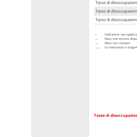
Tasso di disoccupazio
Tasso di disoccupazio
Tasso di disoccupazion
-
Indicatore non applica
..
Dato non ancora dispo
...
Dato non rilevato
....
La mancanza o esiguità
Tasso di disoccupazi